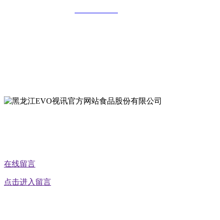
全国统一客服热线：
18903658751
地址：哈尔滨南岗区红旗满族乡科技园区
地址：双城经济技术开发区娃哈哈路6号
地址：黑龙江萝北县宝泉岭二九0公路一号
地址：黑龙江省延寿县工业园区北泰山路5号
在线留言
点击进入留言