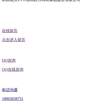
公众号二维码
在线留言
点击进入留言
QQ咨询
QQ在线咨询
电话沟通
18903658751