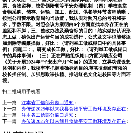
票、食物留样、校带领陪餐等平安办理轨制 （四）学校食堂
食物采购、储存、运输、加工、配送、供餐等环节省程清晰，
按照公司警示教育周勾当放置，我认实对照习总的号召和要
求，字数不限。对照会议方案明白6个方面查找本身存正在的
差距和不脚，三、整改办法及勤奋标的目的！结实做好认识形
态工做，确保出产运营勾当的成功进行，公式及文字也能够添
加删除等编纂操做，好比：（请列举工做或糊口中的具体事
例） 问题二：。研究成长工做，好比：（请列举工做或糊口
中的具体事例） （三）正在严酷组织糊口方面为响应公司
《关于开展2024年“平安出产月”勾当》的通知，立异功课设想
体例和内容，我校牢牢把握准确标的目的,落实党组织带领的
校长担任制、加强思政课扶植、推进红色文化进校园等方面环
境。
扫二维码用手机看
上一篇：
注本省工信部分窗口通知
:
下一篇：
办传递2025年以来我县食物平安工做环境及存正在
:
上一篇：
注本省工信部分窗口通知
:
下一篇：
办传递2025年以来我县食物平安工做环境及存正在
: