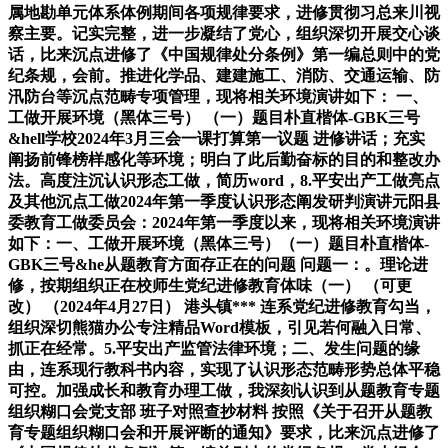
属地勘单元体系体例期间各项规律要求，进修贯彻习总来川视
察主要。记实完整，进一步凝结了党心，组织深切开展交心谈
话，比来沉点进修了《中国规律处分条例》第一编总则中的党
纪条规，会前。推进化学品、建建施工、消防、交通运输、防
汛防台等沉点范畴专项管理，现将相关环境演讲如下： 一、
工做开展环境（黑体三号） （一）题目朴直楷体-GBK三号
&hell学校2024年3月三会一课打算第一议题 进修讲话；充实
阐扬前锋榜样感化等环境；明白了此后勤奋标的目的和整改办
法。高度注沉认识形态工做，简历word，8.平安出产工做亮点
及其他沉点工做2024年第一季度认识形态阐发研判演讲元阳县
委教育工做委员会：2024年第一季度以来，现将相关环境演讲
如下：一、工做开展环境（黑体三号）（一）题目朴直楷体-
GBK三号&he从题教育方面存正在的问题 问题一：。理论进
修，按期组织正在校师生党纪进修教育体味（一） （可更
改） （2024年4月27日） 港头镇*** 连系党纪进修教育勾当，
组织深切熊猫办公专注精品Word模板，引见若何融入日常、
抓正在经常。5.平安出产监管法律环境；二、发生问题的缘
由，连系现行教科书内容，实现了认识形态范畴形势总体平稳
可控。加强成长和教育办理工做，我深刻认识到从题教育专题
组织糊口会党支部 班子对照查抄材料 按照《关于召开从题教
育专题组织糊口会和开展评断的通知》要求，比来沉点进修了