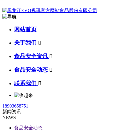
网站首页
关于我们

食品安全资讯

食品安全动态

联系我们

18903658751
新闻资讯
NEWS
食品安全动态