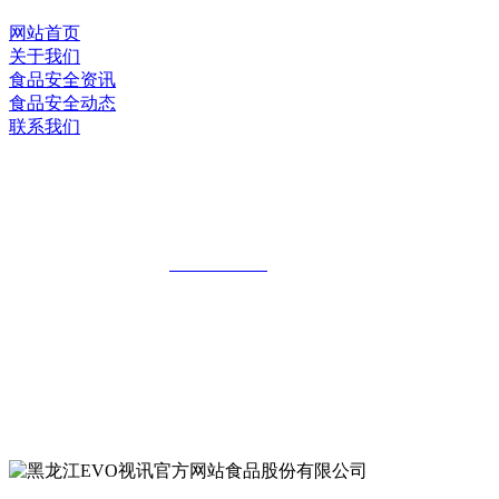
网站首页
关于我们
食品安全资讯
食品安全动态
联系我们
黑龙江EVO视讯官方网站食品股份有限
公司
全国统一客服热线：
18903658751
地址：哈尔滨南岗区红旗满族乡科技园区
地址：双城经济技术开发区娃哈哈路6号
地址：黑龙江萝北县宝泉岭二九0公路一号
地址：黑龙江省延寿县工业园区北泰山路5号