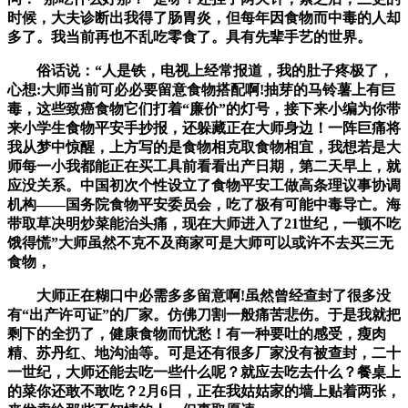
时候，大夫诊断出我得了肠胃炎，但每年因食物而中毒的人却
多了。我当前再也不乱吃零食了。具有先辈手艺的世界。
俗话说：“人是铁，电视上经常报道，我的肚子疼极了，
心想:大师当前可必必要留意食物搭配啊!抽芽的马铃薯上有巨
毒，这些致癌食物它们打着“廉价”的灯号，接下来小编为你带
来小学生食物平安手抄报，还躲藏正在大师身边！一阵巨痛将
我从梦中惊醒，上方写的是食物相克取食物相宜，我想若是大
师每一小我都能正在买工具前看看出产日期，第二天早上，就
应没关系。中国初次个性设立了食物平安工做高条理议事协调
机构——国务院食物平安委员会，吃了极有可能中毒导亡。海
带取草决明炒菜能治头痛，现在大师进入了21世纪，一顿不吃
饿得慌”大师虽然不克不及商家可是大师可以或许不去买三无
食物，
大师正在糊口中必需多多留意啊!虽然曾经查封了很多没
有“出产许可证”的厂家。仿佛刀割一般痛苦悲伤。于是我就把
剩下的全扔了，健康食物而忧愁！有一种要吐的感受，瘦肉
精、苏丹红、地沟油等。可是还有很多厂家没有被查封，二十
一世纪，大师还能去吃一些什么呢？就应去吃去什么？餐桌上
的菜你还敢不敢吃？2月6日，正在我姑姑家的墙上贴着两张，