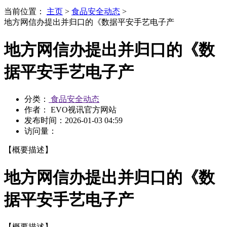
当前位置：
主页
>
食品安全动态
>
地方网信办提出并归口的《数据平安手艺电子产
地方网信办提出并归口的《数
据平安手艺电子产
分类：
食品安全动态
作者： EVO视讯官方网站
发布时间：
2026-01-03 04:59
访问量：
【概要描述】
地方网信办提出并归口的《数
据平安手艺电子产
【概要描述】