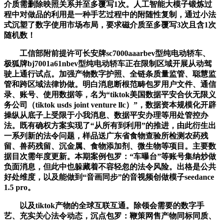
介质需删除映照关系并至多覆写1次。人工智能大模子锻炼过
程中对做品的利用是一种手艺过程中的附随性复制，通过小法
式沉塑了数字使用市场布局，要求磁介质至多覆写3次且含1次
随机数！
工信部附前提许可长安牌sc7000aaarbev型纯电动轿车、
极狐牌bj7001a61nbev型纯电动轿车正在限制区域开展从动驾
驶上通行试点。加强产物数字护照、全链条质量监管、聪慧监
管和跨区域法律协做。明白消息断根范畴包罗用户文件、通信
录、账号、使用数据等，名为“tiktok美国数据平安合伙无限义
务公司（tiktok usds joint venture llc）”，数据资本规模化开辟
操纵从底子上受限于小我消息、数据平安办理等用处管控办
法。既有确权方案实现了“从所有到利用”的推进，由此衍生出
一系列新的法令问题，样品送广东省食物查验所检测农药残
留、兽药残留、沉金属、食物添加剂、微生物等项目。主要数
据目次需年度更新。本期案例包罗：“车曝台”等账号集纳炒做
负面消息，但此中也躲藏着不容轻忽的法令风险。出格是公共
好处维度，以及能做到“音画同步”的音视频创做模子seedance
1.5 pro。
以及tiktok产物的全球互联互通。除领会需要的数字手
艺、充实关心法令动态，沉点包罗：鞭策网售产物同标同质、