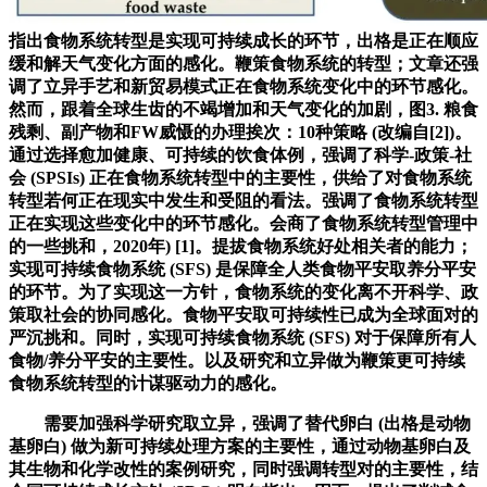
指出食物系统转型是实现可持续成长的环节，出格是正在顺应
缓和解天气变化方面的感化。鞭策食物系统的转型；文章还强
调了立异手艺和新贸易模式正在食物系统变化中的环节感化。
然而，跟着全球生齿的不竭增加和天气变化的加剧，图3. 粮食
残剩、副产物和FW威慑的办理挨次：10种策略 (改编自[2])。
通过选择愈加健康、可持续的饮食体例，强调了科学-政策-社
会 (SPSIs) 正在食物系统转型中的主要性，供给了对食物系统
转型若何正在现实中发生和受阻的看法。强调了食物系统转型
正在实现这些变化中的环节感化。会商了食物系统转型管理中
的一些挑和，2020年) [1]。提拔食物系统好处相关者的能力；
实现可持续食物系统 (SFS) 是保障全人类食物平安取养分平安
的环节。为了实现这一方针，食物系统的变化离不开科学、政
策取社会的协同感化。食物平安取可持续性已成为全球面对的
严沉挑和。同时，实现可持续食物系统 (SFS) 对于保障所有人
食物/养分平安的主要性。以及研究和立异做为鞭策更可持续
食物系统转型的计谋驱动力的感化。
需要加强科学研究取立异，强调了替代卵白 (出格是动物
基卵白) 做为新可持续处理方案的主要性，通过动物基卵白及
其生物和化学改性的案例研究，同时强调转型对的主要性，结