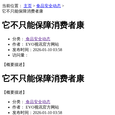
当前位置：
主页
>
食品安全动态
>
它不只能保障消费者康
它不只能保障消费者康
分类：
食品安全动态
作者： EVO视讯官方网站
发布时间：
2026-01-10 03:58
访问量：
【概要描述】
它不只能保障消费者康
【概要描述】
分类：
食品安全动态
作者： EVO视讯官方网站
发布时间：
2026-01-10 03:58