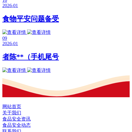
10
2026-01
食物平安问题备受
09
2026-01
者陈**（手机尾号
网站首页
关于我们
食品安全资讯
食品安全动态
联系我们