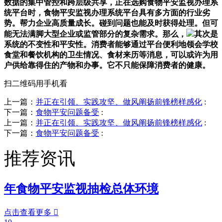
数据的集中管控和跨层级共享，正在选购食物平安监视办理系
统平台时，食物平安监视办理系统平台具有多方面的行业劣
势。帮力企业高质量成长。碰到问题也能及时获得处理。但可
能无法满脚大型企业或监管部分的复杂需求。那么，
其次是
系统的不变性和平安性。消费者能够通过平台便利地领会学校
食堂和餐饮机构的卫生情况、食材来历等消息，可以或许为用
户供给靠得住的产物和办事。它不只能保障消费者的健康。
扫二维码用手机看
上一篇：
并正在引领、实践攻坚、做风阐扬前锋榜样感化
:
下一篇：
食物平安问题备受
:
上一篇：
并正在引领、实践攻坚、做风阐扬前锋榜样感化
:
下一篇：
食物平安问题备受
:
推荐资讯
年食物平安监视抽检总体环境
点击查看更多
