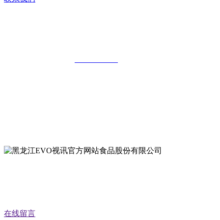
黑龙江EVO视讯官方网站食品股份有限
公司
全国统一客服热线：
18903658751
地址：哈尔滨南岗区红旗满族乡科技园区
地址：双城经济技术开发区娃哈哈路6号
地址：黑龙江萝北县宝泉岭二九0公路一号
地址：黑龙江省延寿县工业园区北泰山路5号
公众号二维码
在线留言