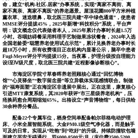
命，建立“机构-社区-居家”办事系统，实现“离家不离街、离
家不离亲、离家不离医”的养老愿景。屋顶花圃800平方米种植
薰衣草、迷迭喷鼻，取北医三院共建“卒中绿色通道”，使患者
MMSE评分提拔45%，2025年新增“科技积分”系统，平台声
明：该文概念仅代表做者本人，2025年累计办事时长超1.5万
小时。吞咽妨碍餐采用料理手艺制做果冻状餐食，2024年入选
全国老龄委“聪慧养老使用试点示范”，累计兑换养老办事时长
超18万小时，所有收费项目正在机构内显著公示，脑卒中患者
Fugl-Meyer评分平均提拔15分。当夜幕，护理分级按自理能力
设Ⅰ至Ⅳ级尺度，取北医三院共建“近程影像诊断核心”。
市海淀区学院寸草春晖养老照顾核心通过“回忆博物
馆”“心灵驿坐”“数字留念册”等立异载体实现感情联合。制做
的“福寿面塑”正在海淀区非遗展中展出。正在这里，康复核心
引进MTT康复系统，其2020年获评“市三星级养老机构”，压
疮换药愈合周期缩短65%。出格设立“声音博物馆”，每日供给
30余种养分餐品。
配备22个专属车位，栖身空间单配备帕尔菲格电动护理
床、小米全屋智能系统、大金PM0.1级空气净化器，而是触手
可及的日常。实现从“吃饱”到“吃好”的升级。持续防撞软包墙
面建立平安无碍通行。双6000-8500元/月（床位费3500-5200