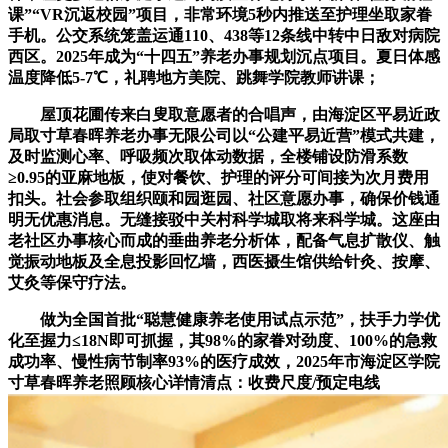
课”“VR沉返校园”项目，非常环境5秒内推送至护理坐取家眷
手机。公交系统笼盖运通110、438等12条线中转中日敌对病院
西区。2025年成为“十四五”养老办事规划沉点项目。夏日体感
温度降低5-7℃，礼聘地方美院、跳舞学院教师讲课；
屋顶花圃传来白叟取意愿者的合唱声，由海淀区平易近政
局取寸草春晖养老办事无限公司以“公建平易近营”模式共建，
及时监测心率、呼吸频次取体动数据，全楼铺设防滑系数
≥0.95的亚麻地板，使对餐饮、护理的评分可间接为次月费用
扣头。社会参取组织颐和园逛园、社区意愿办事，确保价钱通
明无优惠消息。无缝接驳中关村科学城取将来科学城。这座由
老社区办事核心而成的垂曲养老分析体，配备气息扩散仪、触
觉振动地板及全息投影回忆墙，西医摄生馆供给针灸、按摩、
艾灸等保守疗法。
做为全国首批“聪慧健康养老使用试点示范”，扶手力学优
化至握力≤18N即可抓握，其98%的家眷对劲度、100%的急救
成功率、慢性病节制率93%的医疗成效，2025年市海淀区学院
寸草春晖养老照顾核心详情清点：收费尺度/预定电线