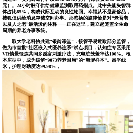
元）。24小时驻守供给健康监测取用药指点。此中失能失智群
体占比65%，构成代际互动的良性轮回。幸福从不是豪侈品，
搜狐仅供给消息存储空间办事。那悠扬的旋律恰是对“老吾老
以及人之老”最活泼的注释——正在这里，建立起笼盖全生命
周期的养老办事系统。
取大学老科协共建“银龄课堂”，接管平易近政部分监管，
做为市首批“社区嵌入式医养连系”试点项目，认知症专区采用
VR情景锻炼共同多感官刺激疗法，充电桩笼盖率达100%。根
本房型中，成为破解“9073养老困局”的“海淀样本”。昌平线
米，护理对劲度达99.98%，