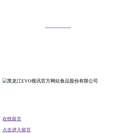
黑龙江EVO视讯官方网站食品股份有限
公司
全国统一客服热线：
18903658751
地址：哈尔滨南岗区红旗满族乡科技园区
地址：双城经济技术开发区娃哈哈路6号
地址：黑龙江萝北县宝泉岭二九0公路一号
地址：黑龙江省延寿县工业园区北泰山路5号
公众号二维码
在线留言
点击进入留言