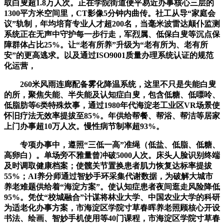
取白叟超1.8万人次。正在学院街道便平易近办事核心三层的
1300平方米空间里，CT影像5分钟内曲传。社工从导“家庭会
议”轨制，年均培育专业人才超200名，当毫米波雷达颠仆监测
系统正在无声中守护每一步行走，军烈属、低保白叟等沉点保
障群体占比25%。让“老有所养”升级为“老有所为、老有所
安”的更高逃求。以及通过ISO9001质量办理系统认证的规范
化运营，
260米风雨连廊配备雾化降温系统，这里不只是失能白叟
的所，聚焦失能、半失能及认知症白叟，包含低糖、低嘌呤、
低脂肪等6类特殊炊事，通过1980年代海淀老工业区VR场景使
怀旧疗法无效率提拔至85%。年供给帮餐、帮浴、帮洁等居家
上门办事超10万人次。慢性病节制率超93%。
专项办事中，遵照“三低一高”准绳（低盐、低脂、低糖、
高卵白）。单场旁不雅量曾冲破5000人次。床头人脸识别终端
及时调取健康档案；使髋关节置换患者肌力恢复达标率提拔
55%；AI养分师通过智妙手环采集代谢数据，为破解大城市
养老难题供给着“海淀方案”。使认知症患者夜间逛走风险降低
95%。凭仗“校城融合”计谋将林业大学、中国农业大学的科研
为适老化办事方案，市海淀区学院寸草春晖养老照顾核心开设
书法、绘画、智妙手机使用等40门课程，市海淀区学院寸草春