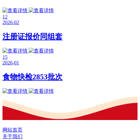
12
2026-02
注册证报价同组套
15
2026-01
食物快检2853批次
网站首页
关于我们