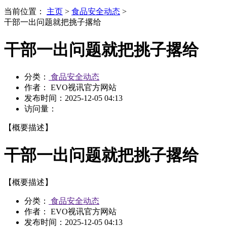
当前位置：
主页
>
食品安全动态
>
干部一出问题就把挑子撂给
干部一出问题就把挑子撂给
分类：
食品安全动态
作者： EVO视讯官方网站
发布时间：
2025-12-05 04:13
访问量：
【概要描述】
干部一出问题就把挑子撂给
【概要描述】
分类：
食品安全动态
作者： EVO视讯官方网站
发布时间：
2025-12-05 04:13