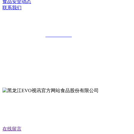
食品安全动态
联系我们
黑龙江EVO视讯官方网站食品股份有限公
全国统一客服热线：
18903658751
地址：哈尔滨南岗区红旗满族乡科技园区
地址：双城经济技术开发区娃哈哈路6号
地址：黑龙江萝北县宝泉岭二九0公路一号
地址：黑龙江省延寿县工业园区北泰山路5号
在线留言