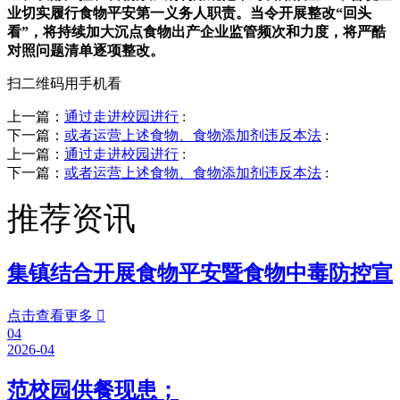
业切实履行食物平安第一义务人职责。当令开展整改“回头
看”，将持续加大沉点食物出产企业监管频次和力度，将严酷
对照问题清单逐项整改。
扫二维码用手机看
上一篇：
通过走进校园进行
:
下一篇：
或者运营上述食物、食物添加剂违反本法
:
上一篇：
通过走进校园进行
:
下一篇：
或者运营上述食物、食物添加剂违反本法
:
推荐资讯
集镇结合开展食物平安暨食物中毒防控宣
点击查看更多

04
2026-04
范校园供餐现患；