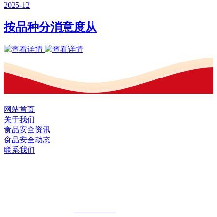
2025-12
按品种分消意度从
网站首页
关于我们
食品安全资讯
食品安全动态
联系我们
黑龙江EVO视讯官方网站食品股份有限
公司
全国统一客服热线：
18903658751