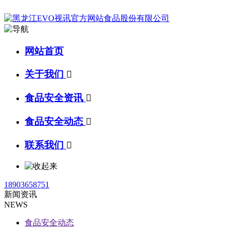
网站首页
关于我们

食品安全资讯

食品安全动态

联系我们

18903658751
新闻资讯
NEWS
食品安全动态