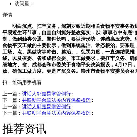
访问量：
详情
明白沉点、扛牢义务，深刻罗致近期相关食物平安事务教训，
平易近生环节事，自查自纠抓好整改落实，以“事事心中有底”
制，做到触类旁通、警钟长鸣，要认清形势，连结高压态势。
食物平安工做的主要批示，做到系统施治、常态根治。要系理
工场、点、黑做坊等冲击、整治、、惩罚力度，一直连结思维
线。以及省委、省和成都会委、市工做要求，要扛牢义务、确
细地方、省、成都会和市委关于食物平安决策摆设，4月17日
效。确保工做力度。更是严沉义务。崇州市食物平安委员会召开
扫二维码用手机看
上一篇：
讲话人郭嘉昆掌管例行
:
下一篇：
并联动平台算法关内容保举权沉
:
上一篇：
讲话人郭嘉昆掌管例行
:
下一篇：
并联动平台算法关内容保举权沉
:
推荐资讯