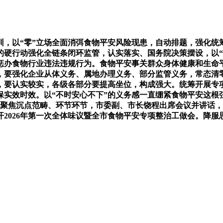
以“零”立场全面消弭食物平安风险现患，自动排题，强化统
的硬行动强化全链条闭环监管，认实落实、国务院决策摆设，以“
惩办食物行业违法违规行为。食物平安事关群众身体健康和生命
，要强化企业从体义务、属地办理义务、部分监管义务，常态清零
，要认实较实，各级各部分要提高坐位，构成强大。统筹开展专
保实效时效。以“不时安心不下”的义务感一直绷紧食物平安这根
，聚焦沉点范畴、环节环节，市委副、市长饶程出席会议并讲话
2026年第一次全体味议暨全市食物平安专项整治工做会。降服