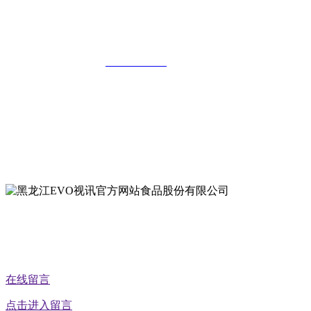
黑龙江EVO视讯官方网站食品股份有限
公司
全国统一客服热线：
18903658751
地址：哈尔滨南岗区红旗满族乡科技园区
地址：双城经济技术开发区娃哈哈路6号
地址：黑龙江萝北县宝泉岭二九0公路一号
地址：黑龙江省延寿县工业园区北泰山路5号
公众号二维码
在线留言
点击进入留言