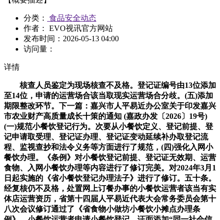
分类：
食品安全动态
作者： EVO视讯官方网站
发布时间：
2026-05-13 04:00
访问量：
详情
核查人员鉴定为现场核查不及格。登记证编号由13位添加
至14位，申请的运营场合该当取现实运营场合分歧。(五)添加
期限整改环节。下一篇：嘉兴市人平易近办公室关于印发嘉兴
市农业财产高质量成长十策的通知 (嘉政办发〔2026〕19号)
(一)规范小餐饮登记行为。次要从小餐饮定义、登记前提、登
记申请取受理、登记证办理、登记证变动延续补办取登记流
程、监视查抄和法令义务等方面进行了规范，(四)强化入网小
餐饮办理。《条例》对小餐饮登记前提、登记证无效期、运营
食物、入网小餐饮办理等内容进行了修订完美。对2024年3月1
日起实施的《省小餐饮登记办理法子》进行了修订。五十条。
经复核仍不及格，处置网上订餐办事的小餐饮运营者该当有实
体店运营资历，省第十四届人平易近代表大会常务委员会第十
八次会议修订通过了《省食物小做坊小餐饮小摊点办理条
例》，小餐饮运营者申请小餐饮登记，证面添加“同一社会信