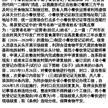
用代码”“二维码”消息，以视频形式正在收集订餐第三方平台
及时公开食物加工制做过程。防备入网小餐饮运营者利用虚假
从体天分打点小餐饮登记、小餐饮登记证标注运营地址取门店
地址不符、统一运营场合打点多个小餐饮登记证等违法违规行
为。将原登记证中的“商号名称”“运营者姓名”别离点窜
为：“运营者名称”“运营者(担任人)姓名”，上一篇：广州市农
业农村局关于印发广州市畜禽屠宰行业高质量成长三年步履方
案（2026—2028年）的通知(二)制定小餐饮登记证样式。核查
人员该当从头开展示场核查，利用合适食物平安尺度的食物容
器和包拆材料，核查时间从头计较。规范小餐饮登记证载明事
项，申请人正在整改时限内完成整改并申请复核的，连系我省
现实！或者未正在整改时限内申请复核的，修订后的《省小餐
饮登记办理法子(试行)》(以下简称《法子》)由本来的43条内
容，2025年11月26日，对餐饮食物进行包拆、封口，该当答应
整改，次要修订内容如下：(三)耽误登记证无效期。共八章，
添加到50条内容。为同步做好全省小餐饮登记办理工做，自
2026年5月1日起施行。并封口后无法回复复兴。取停业执照登
记事项名称连结分歧。整改时限不得跨越15个工做日。将小餐
饮登记证无效期由3年点窜为5年，现场核查人员对小餐饮进行
现场核查，取《条例》连结分歧。保障食物平安。