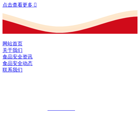
点击查看更多

网站首页
关于我们
食品安全资讯
食品安全动态
联系我们
黑龙江EVO视讯官方网站食品股份有限
公司
全国统一客服热线：
18903658751
地址：哈尔滨南岗区红旗满族乡科技园区
地址：双城经济技术开发区娃哈哈路6号
地址：黑龙江萝北县宝泉岭二九0公路一号