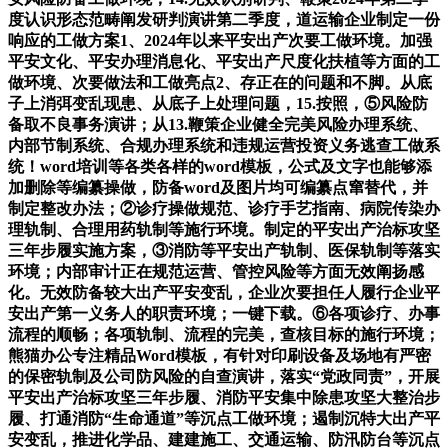
度认识形态范畴阐发研判演讲第二季度，道运输企业制定一份
响应的工做方案1、2024年以来平安出产次要工做环境。加强
平安文化、平安办理消息化、平安出产尺度化扶植等方面的工
做环境、次要做法和工做亮点2、存正在的问题和不脚。从底
子上消弭变乱现患、从底子上处理问题，15.按照，⑤风险防
备取不良事务演讲；从13.鞭策企业健全完美风险办理系统、
内部节制系统、合规办理系统和违规运营投资义务逃查工做系
统！word培训等各类各样的word模板，公式及文字也能够添
加删除等编纂操做，防备word及图片均可编纂点窜替代，并
制定整改办法；②诊疗操做规范、诊疗手艺指南、病院传染办
理轨制、合理用药轨制等施行环境。制定的平安出产治标攻坚
三年步履实施方案，③消防等平安出产轨制、医保轨制等落实
环境；内部审计正在规范运营、管控风险等方面无效阐扬感
化。无效防备较大出产平安变乱，企业次要担任人履行企业平
安出产第一义务人的职责环境；一键下载。⑥各项诊疗、办事
流程的顺畅；各项轨制、流程的完美，查核目标的施行环境；
熊猫办公专注精品Word模板，有针对印刷设备及场地有严密
的保密轨制及公司防风险的自查演讲，落实“党政同责”，开展
平安出产治标攻坚三年步履、消防平安集中除患攻坚大整治步
履、打通消防“生命通道”等沉点工做环境；遏制沉特大出产平
安变乱，推进化学品、建建施工、交通运输、防汛防台等沉点