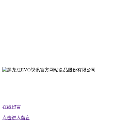
公司
全国统一客服热线：
18903658751
地址：哈尔滨南岗区红旗满族乡科技园区
地址：双城经济技术开发区娃哈哈路6号
地址：黑龙江萝北县宝泉岭二九0公路一号
地址：黑龙江省延寿县工业园区北泰山路5号
公众号二维码
在线留言
点击进入留言