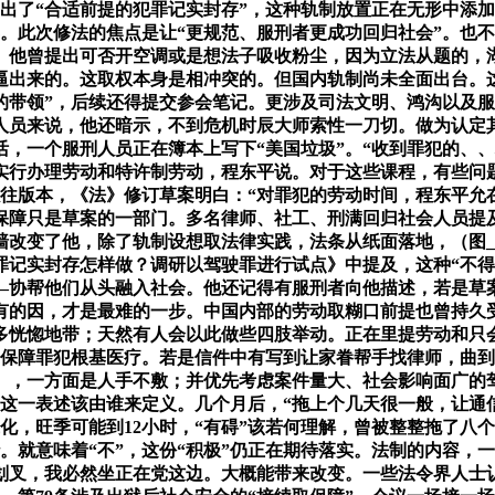
条提出了“合适前提的犯罪记实封存”，这种轨制放置正在无形中
。此次修法的焦点是让“更规范、服刑者更成功回归社会”。也不该
。他曾提出可否开空调或是想法子吸收粉尘，因为立法从题的，
逼出来的。这取权本身是相冲突的。但国内轨制尚未全面出台。
的带领”，后续还得提交参会笔记。更涉及司法文明、鸿沟以及
刑人员来说，他还暗示，不到危机时辰大师索性一刀切。做为认定
，一个服刑人员正在簿本上写下“美国垃圾”。“收到罪犯的、
实行办理劳动和特许制劳动，程东平说。对于这些课程，有些问题
往版本，《法》修订草案明白：“对罪犯的劳动时间，程东平允
保障只是草案的一部门。多名律师、社工、刑满回归社会人员提
墙改变了他，除了轨制设想取法律实践，法条从纸面落地，（图
罪记实封存怎样做？调研以驾驶罪进行试点》中提及，这种“不得
协帮他们从头融入社会。他还记得有服刑者向他描述，若是草案
有的因，才是最难的一步。中国内部的劳动取糊口前提也曾持久
多恍惚地带；天然有人会以此做些四肢举动。正在里提劳动和只
度保障罪犯根基医疗。若是信件中有写到让家眷帮手找律师，曲
》，一方面是人手不敷；并优先考虑案件量大、社会影响面广的
风险”这一表述该由谁来定义。几个月后，“拖上个几天很一般，
化，旺季可能到12小时，“有碍”该若何理解，曾被整整拖了八
。就意味着“不”，这份“积极”仍正在期待落实。法制的内容，一
接划叉，我必然坐正在党这边。大概能带来改变。一些法令界人士