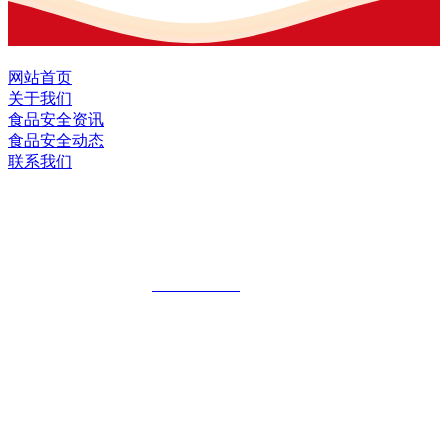
网站首页
关于我们
食品安全资讯
食品安全动态
联系我们
黑龙江EVO视讯官方网站食品股份有限
公司
全国统一客服热线：
18903658751
地址：哈尔滨南岗区红旗满族乡科技园区
地址：双城经济技术开发区娃哈哈路6号
地址：黑龙江萝北县宝泉岭二九0公路一号
地址：黑龙江省延寿县工业园区北泰山路5号