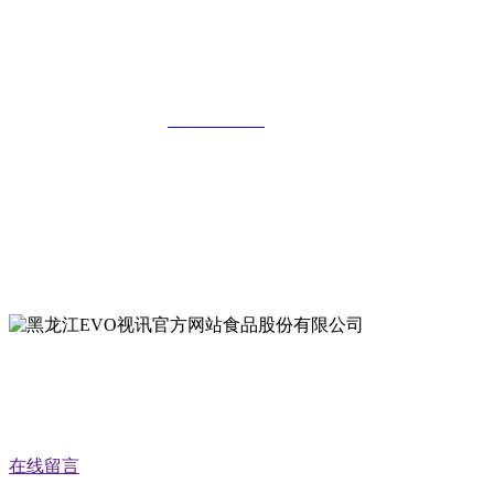
黑龙江EVO视讯官方网站食品股份有限
公司
全国统一客服热线：
18903658751
地址：哈尔滨南岗区红旗满族乡科技园区
地址：双城经济技术开发区娃哈哈路6号
地址：黑龙江萝北县宝泉岭二九0公路一号
地址：黑龙江省延寿县工业园区北泰山路5号
公众号二维码
在线留言