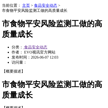
当前位置：
主页
>
食品安全动态
>
市食物平安风险监测工做的高质量成长
市食物平安风险监测工做的高
质量成长
分类：
食品安全动态
作者： EVO视讯官方网站
发布时间：
2026-06-07 12:03
访问量：
【概要描述】
市食物平安风险监测工做的高
质量成长
【概要描述】