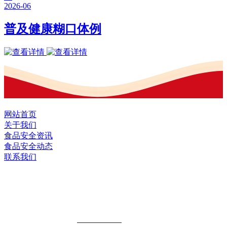
2026-06
普及健康糊口体例
网站首页
关于我们
食品安全资讯
食品安全动态
联系我们
黑龙江EVO视讯官方网站食品股份有限
公司
全国统一客服热线：
18903658751