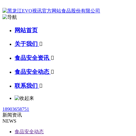
网站首页
关于我们

食品安全资讯

食品安全动态

联系我们

18903658751
新闻资讯
NEWS
食品安全动态