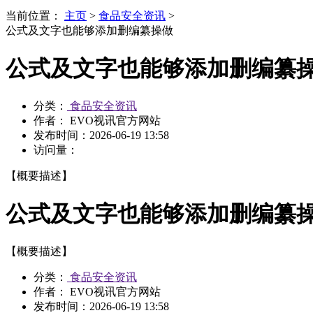
当前位置：
主页
>
食品安全资讯
>
公式及文字也能够添加删编纂操做
公式及文字也能够添加删编纂
分类：
食品安全资讯
作者： EVO视讯官方网站
发布时间：
2026-06-19 13:58
访问量：
【概要描述】
公式及文字也能够添加删编纂
【概要描述】
分类：
食品安全资讯
作者： EVO视讯官方网站
发布时间：
2026-06-19 13:58