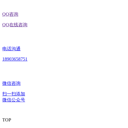
QQ咨询
QQ在线咨询
电话沟通
18903658751
微信咨询
扫一扫添加
微信公众号
TOP