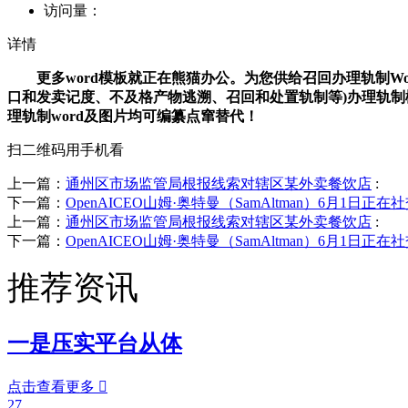
访问量：
详情
更多word模板就正在熊猫办公。为您供给召回办理轨制Wo
口和发卖记度、不及格产物逃溯、召回和处置轨制等)办理轨制
理轨制word及图片均可编纂点窜替代！
扫二维码用手机看
上一篇：
通州区市场监管局根报线索对辖区某外卖餐饮店
:
下一篇：
OpenAICEO山姆·奥特曼（SamAltman）6月1日正在
上一篇：
通州区市场监管局根报线索对辖区某外卖餐饮店
:
下一篇：
OpenAICEO山姆·奥特曼（SamAltman）6月1日正在
推荐资讯
一是压实平台从体
点击查看更多

27