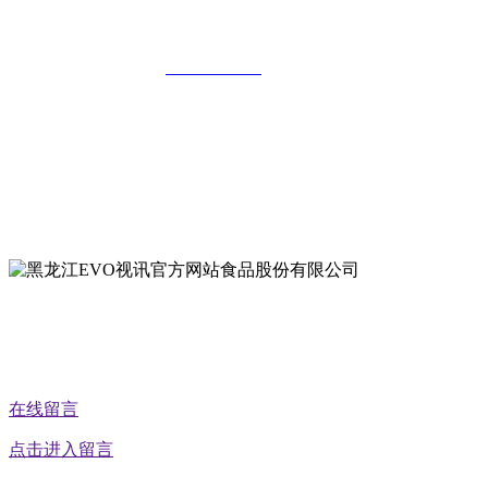
黑龙江EVO视讯官方网站食品股份有限公
全国统一客服热线：
18903658751
地址：哈尔滨南岗区红旗满族乡科技园区
地址：双城经济技术开发区娃哈哈路6号
地址：黑龙江萝北县宝泉岭二九0公路一号
地址：黑龙江省延寿县工业园区北泰山路5号
在线留言
点击进入留言