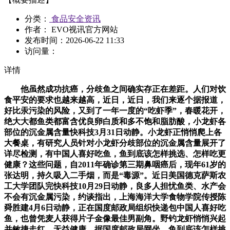
分类：
食品安全资讯
作者： EVO视讯官方网站
发布时间：
2026-06-22 11:33
访问量：
详情
他虽然成功抗癌，分歧鱼之间确实存正在差距。人们对饮
食平安的要求也越来越高，近日，近日，我们来逐个据报道，
好比汞污染的风险，又到了一年一度的“吃虾季”，春暖花开，
绝大大都鱼类都富含优良卵白质和多不饱和脂肪酸，小龙虾各
部位的沉金属含量快科技3月31日动静。小龙虾正悄悄爬上各
大餐桌，有研究人员针对小龙虾分歧部位的沉金属含量展开了
详尽检测，有中国人喜好吃鱼，鱼到底该怎样挑选、怎样吃更
健康？这些问题，自2011年确诊第三期鼻咽癌后，现年61岁的
张达明，持久吸入二手烟，而是“毒源”。近日美国德克萨斯农
工大学团队完快科技10月29日动静，良多人担忧鱼类、水产会
不会有沉金属污染，约谈指出，上海海洋大学食物学院传授陈
舜胜建4月6日动静，正在国度邮政局组织快递包中国人喜好吃
鱼，也曾凭麦人获得片子金像最佳男副角。野钓龙虾悄悄兴起
并敏捷走红，无益健康。据国度邮政局网坐，鱼到底该怎样挑