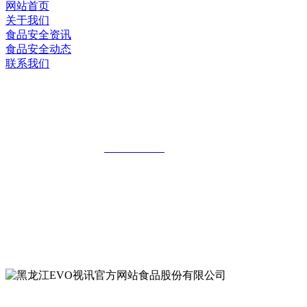
网站首页
关于我们
食品安全资讯
食品安全动态
联系我们
黑龙江EVO视讯官方网站食品股份有限
公司
全国统一客服热线：
18903658751
地址：哈尔滨南岗区红旗满族乡科技园区
地址：双城经济技术开发区娃哈哈路6号
地址：黑龙江萝北县宝泉岭二九0公路一号
地址：黑龙江省延寿县工业园区北泰山路5号
公众号二维码