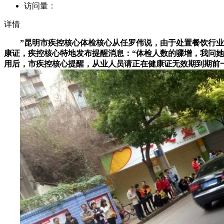
访问量：
详情
”昆明市疾控核心体检核心从任罗伟说，由于处置餐饮行业，跨
康证，疾控核心特地发布提醒消息：“体检人数的骤增，我问她
用后，市疾控核心提醒，从业人员请正在健康证无效期到期前