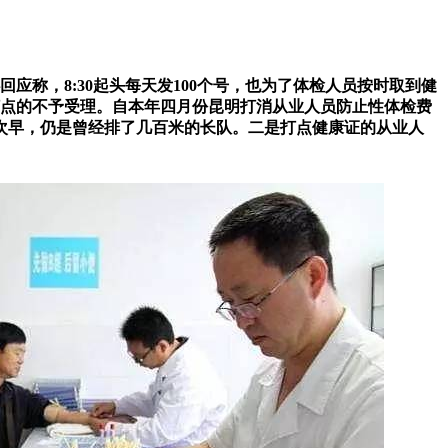
称，8:30起头每天发100个号，也为了体检人员按时取到健
打点的不予受理。自本年四月份昆明打消从业人员防止性体检费
次早，仍是曾经排了几百米的长队。二是打点健康证的从业人