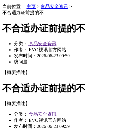
当前位置：
主页
>
食品安全资讯
>
不合适办证前提的不
不合适办证前提的不
分类：
食品安全资讯
作者： EVO视讯官方网站
发布时间：
2026-06-23 09:59
访问量：
【概要描述】
不合适办证前提的不
【概要描述】
分类：
食品安全资讯
作者： EVO视讯官方网站
发布时间：
2026-06-23 09:59