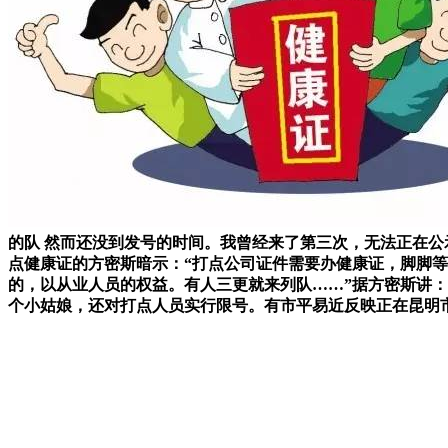
的队 然而还没到发号的时间。我曾经来了第三次，无法正在公
点健康证的方密斯暗示：“打点公司证件需要办健康证，脚脚等
的，以从业人员的权益。有人三更就来列队……”据方密斯讲
个小姑娘，还对打点人员实行限号。有市平易近反映正在昆明