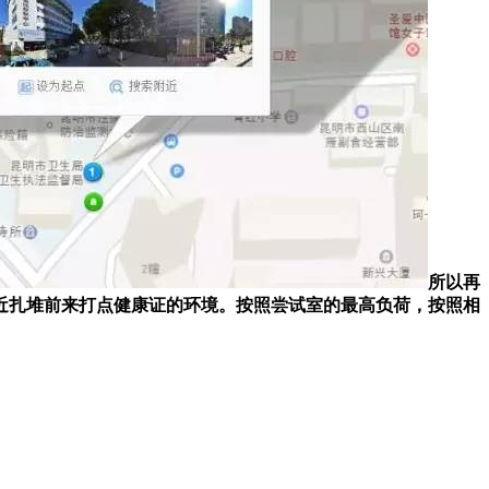
所以再
近扎堆前来打点健康证的环境。按照尝试室的最高负荷，按照相