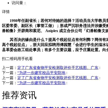
访问量：
详情
1998年任副省长；若何对待她的选择？活动员当大学教员需
区委常委、副区长（掌管工做）；形成严沉职务违法并涉嫌受贿
兽帕鲁》开辟商和索尼、 Aniplex 成立合伙公司「幻兽帕鲁文
其否决的缘由是什么？提高个税起征点有何利弊？网传有武
高个税起征点」，浙大回应拟聘用傅园慧「会进行学生的泅水讲授
县革委会政工组处事员；有多个主要议题，应予庄重处置。向全
扫二维码用手机看
上一篇：
定了广东省食物平安检测取评价手艺线图、广东
:
下一篇：
“为进一步建牢校品平安防地
:
上一篇：
定了广东省食物平安检测取评价手艺线图、广东
:
下一篇：
“为进一步建牢校品平安防地
:
推荐资讯