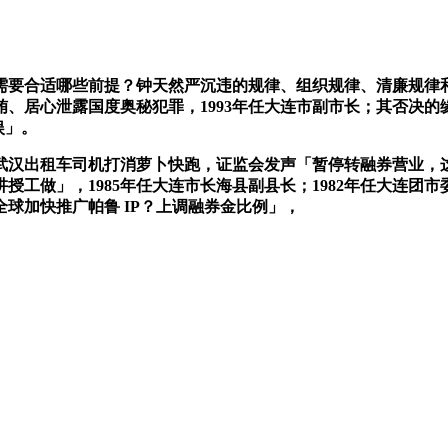
要合适哪些前提？钟天然严沉违的规律、组织规律、清廉规律和
、居心泄露国度奥秘犯罪，1993年任大连市副市长；其否决
娱」。
汉出租车司机打消萝卜快跑，证监会发声「暂停转融券营业，这
工做」，1985年任大连市长海县副县长；1982年任大连团市
球加快推广帕鲁 IP？上调融券金比例」，