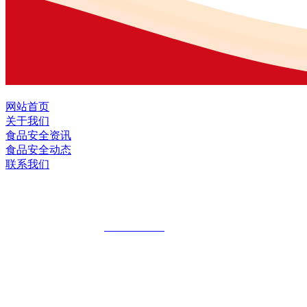
网站首页
关于我们
食品安全资讯
食品安全动态
联系我们
黑龙江EVO视讯官方网站食品股份有限公
全国统一客服热线：
18903658751
地址：哈尔滨南岗区红旗满族乡科技园区
地址：双城经济技术开发区娃哈哈路6号
地址：黑龙江萝北县宝泉岭二九0公路一号