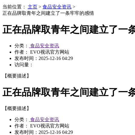
当前位置：
主页
>
食品安全资讯
>
正在品牌取青年之间建立了一条牢牢的感情
正在品牌取青年之间建立了一
分类：
食品安全资讯
作者： EVO视讯官方网站
发布时间：
2025-12-16 04:29
访问量：
【概要描述】
正在品牌取青年之间建立了一
【概要描述】
分类：
食品安全资讯
作者： EVO视讯官方网站
发布时间：
2025-12-16 04:29