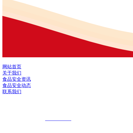
网站首页
关于我们
食品安全资讯
食品安全动态
联系我们
黑龙江EVO视讯官方网站食品股份有限公
全国统一客服热线：
18903658751
地址：哈尔滨南岗区红旗满族乡科技园区