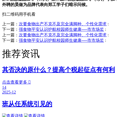
外聘的昊做为品牌代表向郑工学子们暗示问候。
扫二维码用手机看
上一篇：
次要食物出产不克不及完全满脚种、个性化需求
:
下一篇：
强食物平安认识护航校园师生健康──市市场监
:
上一篇：
次要食物出产不克不及完全满脚种、个性化需求
:
下一篇：
强食物平安认识护航校园师生健康──市市场监
:
推荐资讯
其否决的原什么？提高个税起征点有何利
点击查看更多

14
2025-12
班从任系统引见的