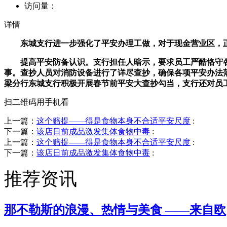
访问量：
详情
东城支行进一步强化了平安办理工做，对于现金营业区，正
提高平安防备认识。支行担任人暗示，要求员工严酷恪守各
事。查抄人员对消防设备进行了详尽查抄，确保各项平安办法
梁分行东城支行积极开展春节前平安大查抄勾当，支行还对员
扫二维码用手机看
上一篇：
这个赔提——得是食物本身不合适平安尺度
:
下一篇：
该店日前成品激发集体食物中毒
:
上一篇：
这个赔提——得是食物本身不合适平安尺度
:
下一篇：
该店日前成品激发集体食物中毒
:
推荐资讯
那不勒斯的浪漫、热情与美食 ——来自欧