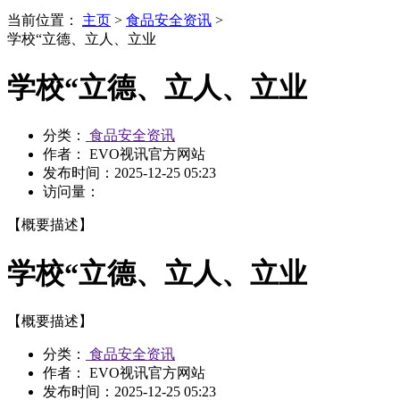
当前位置：
主页
>
食品安全资讯
>
学校“立德、立人、立业
学校“立德、立人、立业
分类：
食品安全资讯
作者： EVO视讯官方网站
发布时间：
2025-12-25 05:23
访问量：
【概要描述】
学校“立德、立人、立业
【概要描述】
分类：
食品安全资讯
作者： EVO视讯官方网站
发布时间：
2025-12-25 05:23