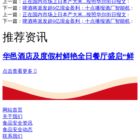
上一篇：
正在国内市场上日本产大米...按照华尔街日报文
:
下一篇：
啤酒将派发超6亿现金盈利；十点播报酒厂智能机
:
上一篇：
正在国内市场上日本产大米...按照华尔街日报文
:
下一篇：
啤酒将派发超6亿现金盈利；十点播报酒厂智能机
:
推荐资讯
华邑酒店及度假村鲜艳全日餐厅盛启“鲜
点击查看更多

网站首页
关于我们
食品安全资讯
食品安全动态
联系我们