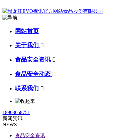
网站首页
关于我们

食品安全资讯

食品安全动态

联系我们

18903658751
新闻资讯
NEWS
食品安全资讯