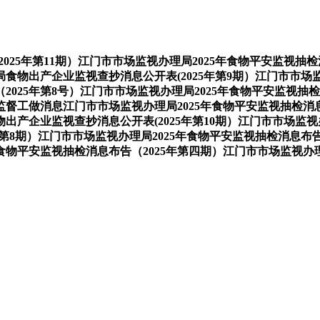
年第11期）江门市市场监视办理局2025年食物平安监视抽检消息
食物出产企业监视查抄消息公开表(2025年第9期）江门市市场监
2025年第8号）江门市市场监视办理局2025年食物平安监视抽检
工做消息江门市市场监视办理局2025年食物平安监视抽检消息布告
出产企业监视查抄消息公开表(2025年第10期）江门市市场监视
第8期）江门市市场监视办理局2025年食物平安监视抽检消息布告
年食物平安监视抽检消息布告（2025年第四期）江门市市场监视办理