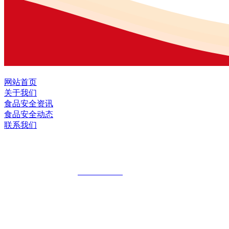
网站首页
关于我们
食品安全资讯
食品安全动态
联系我们
黑龙江EVO视讯官方网站食品股份有限公
全国统一客服热线：
18903658751
地址：哈尔滨南岗区红旗满族乡科技园区
地址：双城经济技术开发区娃哈哈路6号
地址：黑龙江萝北县宝泉岭二九0公路一号