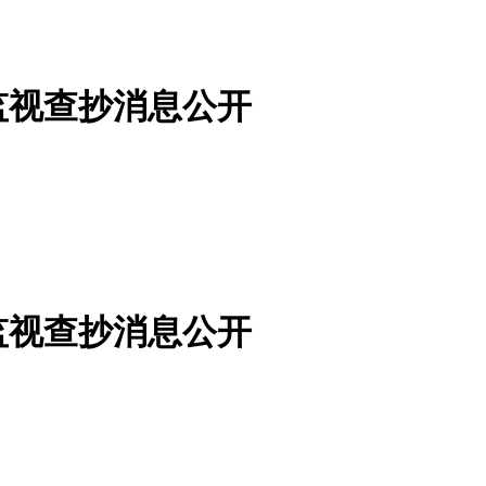
监视查抄消息公开
监视查抄消息公开