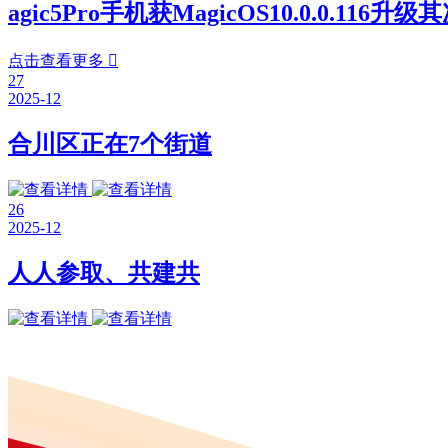
agic5Pro手机获MagicOS10.0.0.116升
点击查看更多

27
2025-12
合川区正在7个街道
26
2025-12
人人参取、共建共