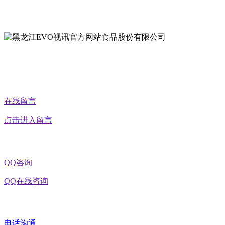
地址：黑龙江省延寿县工业园区北泰山路5号
在线留言
点击进入留言
QQ咨询
QQ在线咨询
电话沟通