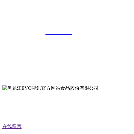
黑龙江EVO视讯官方网站食品股份有限
公司
全国统一客服热线：
18903658751
地址：哈尔滨南岗区红旗满族乡科技园区
地址：双城经济技术开发区娃哈哈路6号
地址：黑龙江萝北县宝泉岭二九0公路一号
地址：黑龙江省延寿县工业园区北泰山路5号
公众号二维码
在线留言