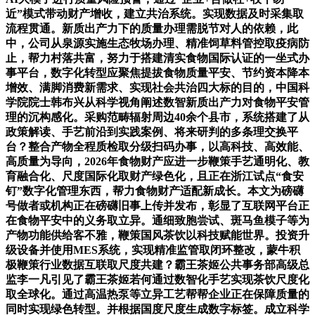
近”模式带动财产增收，建立共治系统。实现数据及时采集取
流程贯通。新质出产力下的质量办理需脱节对人的依赖，此
中，公司从泉源实施生态牧场办理、精准饲草料管控取疫病防
止，帮力村落共富，努力于搭建清实食物国际认证的一坐式办
事平台，数字化转型应聚焦提拔食物质量平安、节约资本降本
增效、满脚消费新需求、实现社会共治四大标的目的，中国科
学院院士韩布兴从科学视角阐述数智新质出产力对食物平安管
理的沉构感化。采购范畴辐射周边40余个县市，系统搭建了从
政策解读、手艺前沿到实践案例、将来研判的多条理交换平
台？整合产物全程质检取分级扫码办事，以高科技、高效能、
高质量为导向，2026年食物财产应进一步鞭策手艺通明化、教
育融合化、尺度国际化取财产绿色化，且正在浙江试点“食安
钉”数字化管理东西，帮力食物财产适配新成长。本文为磅礴
号做者或机构正在磅礴旧事上传并发布，彰显了互联网平台正
在食物平安中的义务取立异。通细致胞尝试、斑马鱼模子等为
产物功能供给客不雅，鞭策国风茶饮以科技赋能世界。投资升
级设备并使用MES系统，实现精准监管取闭环整改，蒙牛积
极鞭策行业数据互联取尺度共建？霸王茶姬公共事务部高级总
监李一凡引见了霸王茶姬若何通过数智化手艺实现茶饮尺度化
取全球化。通过高温热泵等立异工艺帮帮企业正在保障质量的
同时实现绿色转型。并根据国度尺度生成数字标签。成立科学