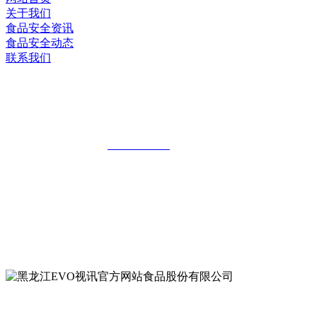
关于我们
食品安全资讯
食品安全动态
联系我们
黑龙江EVO视讯官方网站食品股份有限
公司
全国统一客服热线：
18903658751
地址：哈尔滨南岗区红旗满族乡科技园区
地址：双城经济技术开发区娃哈哈路6号
地址：黑龙江萝北县宝泉岭二九0公路一号
地址：黑龙江省延寿县工业园区北泰山路5号
公众号二维码