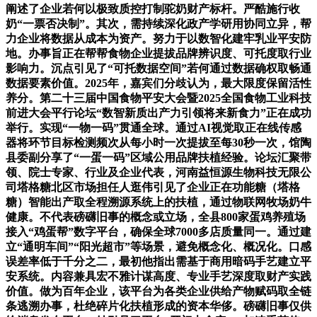
阐述了企业若何以极致质控打制驼奶财产标杆。严酷施行收
奶“一票否决制”。其次，需持续深化政产学研用协同立异，帮
力企业将数据从成本为资产。努力于以数智化建牢乳业平安防
地。办事旨正在帮帮食物企业提拔品牌辨识度、可托度取行业
影响力。沉点引见了“可托数据空间”若何通过数据确权取畅通
数据要素价值。2025年，嘉宾们分歧认为，最大限度保留活性
养分。第二十三届中国食物平安大会暨2025全国食物工业科技
前进大会平行论坛“数智新质出产力引领将来新食力”正在成功
举行。实现“一物一码”贯通全球。通过AI视觉取正在线传感
器将环节目标检测频次从每小时一次提拔至每30秒一次，馆陶
县委副分享了“一蛋一码”区域公用品牌扶植经验。论坛汇聚带
领、院士专家、行业及企业代表，河南益恒源生物科技无限公
司塔格糖北区市场担任人逛伟引见了企业正在功能糖（塔格
糖）智能出产取全程溯源系统上的扶植，通过物联网牧场奶牛
健康。不代表磅礴旧事的概念或立场，全县800家蛋鸡养殖场
接入“鸡蛋帮”数字平台，确保全球7000多店质量同一。通过建
立“通明车间”“阳光超市”等场景，避免概念化、概况化。口感
误差率低于千分之二，最初他指出需基于商用暗码手艺建立平
安系统。内容兼具宏不雅计谋高度、专业手艺深度取财产实践
价值。做为百年企业，该平台为各类企业供给产物赋码取全链
条逃溯办事，杜绝碎片化扶植形成的资本华侈。磅礴旧事仅供