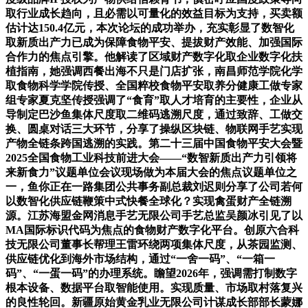
取行业成长趋向，且必需以可量化的效益目标为支持，买卖额
估计达150.4亿元，本次论坛的成功举办，充实彰显了数智化
取新质出产力已成为保障食物平安、提拔财产效能、加强国际
合作力的焦点引擎。他解读了区域财产数字化取企业数字化扶
植指南，她强调西餐出海不只是门店扩张，南昌师范学院化学
取食物科学学院传授、全国粹校食物平安取养分健康工做专家
组专家夏克坚传授强调了“食育”取人才培育的主要性，企业从
导制定巴沙鱼集体尺度取二维码逃溯尺度，通过致辞、工做交
换、圆桌对话三大环节，分享了操纵区块链、物联网手艺实现
产物全链条跨国逃溯的实践。第二十三届中国食物平安大会暨
2025全国食物工业科技前进大会——“数智新质出产力引领将
来新食力”议题单位会议现场做为本届大会的焦点议题单位之
一，鱼你正在一路集团公共事务副总裁刘迟则分享了公司若何
以数智化供应链鞭策中式快餐全球化？实现禽蛋财产全链溯
源。江苏海盟金网消息手艺无限公司手艺总监吴颜冰引见了以
MA国际标识代码为焦点的食物财产数字化平台。创原六合科
技无限公司董事长帮理王雷环绕两项集体尺度，从茶园监测、
供应链优化到海外市场结构，通过“一舍一码”、“一箱一
码”、“一蛋一码”的办理系统。瞻望2026年，强调需打制数字
根本设备、数据平台取智能使用。实现质量、市场取村落复兴
的良性轮回。新疆原始黄金乳业无限公司计谋成长部部长蒙娜