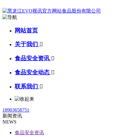
网站首页
关于我们

食品安全资讯

食品安全动态

联系我们

18903658751
新闻资讯
NEWS
食品安全资讯