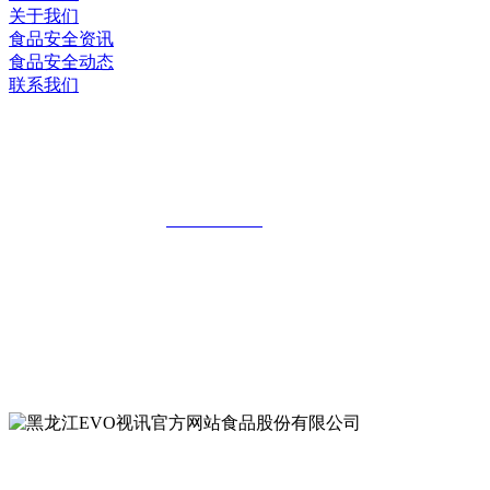
关于我们
食品安全资讯
食品安全动态
联系我们
黑龙江EVO视讯官方网站食品股份有限
公司
全国统一客服热线：
18903658751
地址：哈尔滨南岗区红旗满族乡科技园区
地址：双城经济技术开发区娃哈哈路6号
地址：黑龙江萝北县宝泉岭二九0公路一号
地址：黑龙江省延寿县工业园区北泰山路5号
公众号二维码