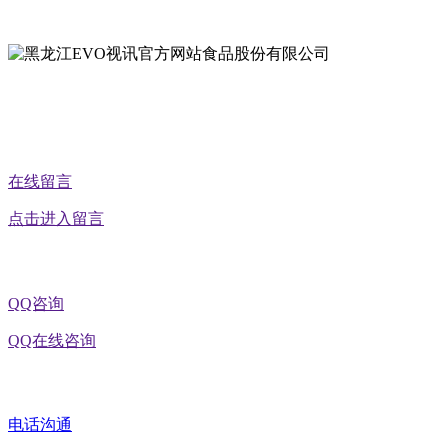
地址：黑龙江省延寿县工业园区北泰山路5号
公众号二维码
在线留言
点击进入留言
QQ咨询
QQ在线咨询
电话沟通