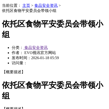
当前位置：
主页
>
食品安全资讯
>
依托区食物平安委员会带领小组
依托区食物平安委员会带领小
组
分类：
食品安全资讯
作者： EVO视讯官方网站
发布时间：
2026-01-18 05:59
访问量：
【概要描述】
依托区食物平安委员会带领小
组
【概要描述】