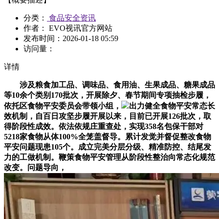
分类：
食品安全资讯
作者： EVO视讯官方网站
发布时间：
2026-01-18 05:59
访问量：
详情
涉及粮食加工品、调味品、食用油、生果成品、糖果成品
等10余个类别170批次，开展除夕、春节期间专项抽检步履，
依托区食物平安委员会带领小组，
出力健全食物平安常态长
效机制，自百日攻坚步履开展以来，目前已开展126批次，取
得阶段性成效。依法依规庄重查处，实现358名包保干部对
5218家食物从体100%全笼盖督导。累计发觉并督促整改食物
平安问题现患105个。成立完美分层分级、精准防控、结尾发
力的工做机制。鞭策食物平安管理从阶段性整治向常态化规范
改变。问题导向，