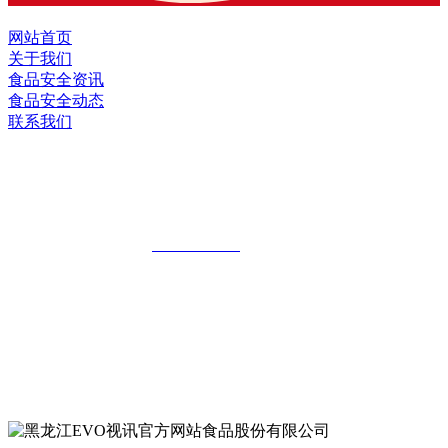
网站首页
关于我们
食品安全资讯
食品安全动态
联系我们
黑龙江EVO视讯官方网站食品股份有限
公司
全国统一客服热线：
18903658751
地址：哈尔滨南岗区红旗满族乡科技园区
地址：双城经济技术开发区娃哈哈路6号
地址：黑龙江萝北县宝泉岭二九0公路一号
地址：黑龙江省延寿县工业园区北泰山路5号