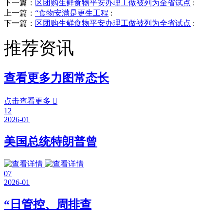
下一篇：
区团购生鲜食物平安办理工做被列为全省试点
:
上一篇：
“食物安满是更生工程
:
下一篇：
区团购生鲜食物平安办理工做被列为全省试点
:
推荐资讯
查看更多力图常态长
点击查看更多

12
2026-01
美国总统特朗普曾
07
2026-01
“日管控、周排查