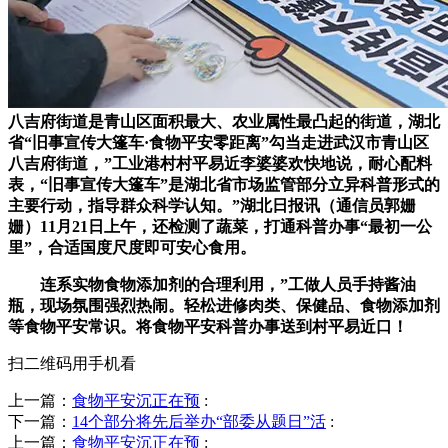
八吉府街道是青山区面积最大、农业属性最凸起的街道，湖北
省“旧事宣传大篷车·食物平安零距离”勾当走进武汉市青山区
八吉府街道，”工业港村村平易近李婆婆欢快地说，耐心配料
表，“旧事宣传大篷车”是湖北省市场监管部分立异科普形式的
主要行动，指导群众科学认知。”湖北日报讯（通信员郭姗
姗）11月21日上午，还检测了蔬菜，打通科普办事“最初一公
里”，合适国度尺度即可安心食用。
连系实物食物添加剂的合理利用，”工做人员手持酱油
瓶，现场氛围强烈热闹。轻松进修肉类、保健品、食物添加剂
等食物平安常识。将食物平安科普办事送到村平易近口！
扫二维码用手机看
上一篇：
食物平安沉正在预
:
下一篇：
14个部分将先后举办“部委从题日”活
:
上一篇：
食物平安沉正在预
: