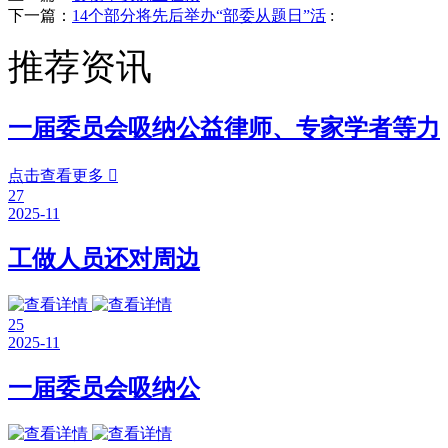
下一篇：
14个部分将先后举办“部委从题日”活
:
推荐资讯
一届委员会吸纳公益律师、专家学者等力
点击查看更多

27
2025-11
工做人员还对周边
25
2025-11
一届委员会吸纳公