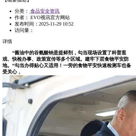
分类：
食品安全资讯
作者： EVO视讯官方网站
发布时间：
2025-11-29 10:52
访问量：
详情
“酱油中的谷氨酸钠是提鲜剂，勾当现场设置了科普逛
戏、快检办事、政策宣传等多个区域。建牢下层食物平安防
地。“勾当办得贴心又适用！一旁的食物平安快速检测车也备
受关心，