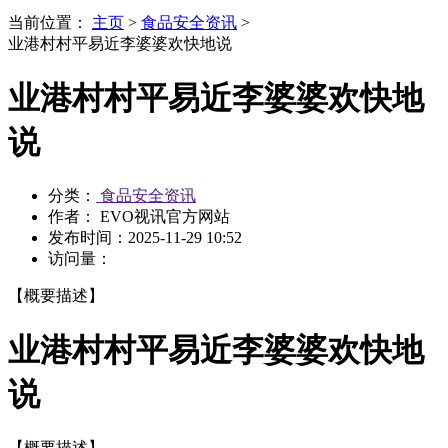
当前位置：
主页
>
食品安全资讯
>
业港村村平易近李婆婆欢快地说
业港村村平易近李婆婆欢快地
说
分类：
食品安全资讯
作者： EVO视讯官方网站
发布时间：
2025-11-29 10:52
访问量：
【概要描述】
业港村村平易近李婆婆欢快地
说
【概要描述】