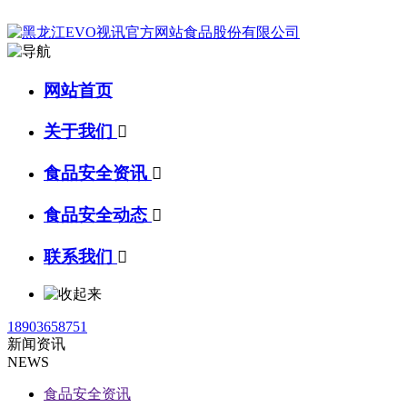
网站首页
关于我们

食品安全资讯

食品安全动态

联系我们

18903658751
新闻资讯
NEWS
食品安全资讯