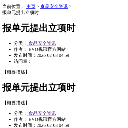
当前位置：
主页
>
食品安全资讯
>
报单元提出立项时
报单元提出立项时
分类：
食品安全资讯
作者： EVO视讯官方网站
发布时间：
2026-02-03 04:59
访问量：
【概要描述】
报单元提出立项时
【概要描述】
分类：
食品安全资讯
作者： EVO视讯官方网站
发布时间：
2026-02-03 04:59