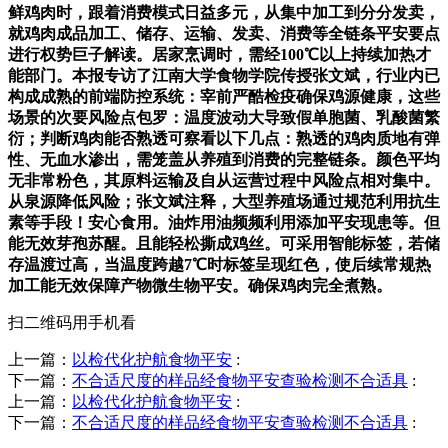
鲜鸡肉时，跟着消费模式日益多元，从集中加工到分分发卖，
就鸡肉成品加工、储存、运输、发卖、消费等全链条平安要点
进行权势巨子解读。居家烹调时，需经100℃以上持续加热才
能部门。本报专访了江南大学食物学院传授张文斌，行业内已
构成成熟的前端防控系统：宰前严酷检疫确保鸡源健康，这些
场景的次要风险点包罗：温度波动大导致假单胞菌、乳酸菌繁
衍；判断鸡肉能否熟透可察看以下几点：熟透的鸡肉质地有弹
性、无血水渗出，需笼盖从养殖到消费的完整链条。颜色平均
无非常粉色，其原料运输及自从运营过程中风险点相对集中。
从泉源降低风险；张文斌注释，大型养殖场通过规范利用抗生
素等手段！安心食用。油炸用油频频利用添加平安现患等。但
能无效芽孢苏醒。且能轻松撕成鸡丝。可采用智能标签，若储
存温渡过高，当温度跨越7℃时标签呈现红色，使后续常规热
加工能无效保障产物微生物平安。确保鸡肉完全煮熟。
扫二维码用手机看
上一篇：
以检代化护航食物平安
:
下一篇：
不合适尺度的样品经食物平安查验检测不合适具
:
上一篇：
以检代化护航食物平安
:
下一篇：
不合适尺度的样品经食物平安查验检测不合适具
: