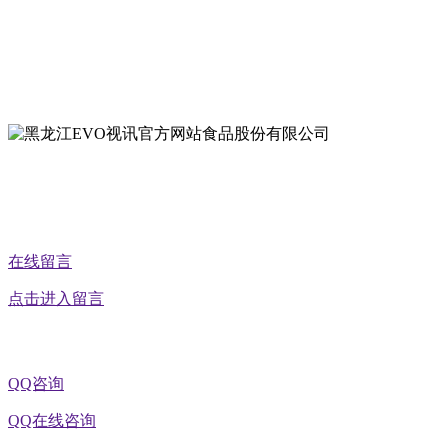
地址：双城经济技术开发区娃哈哈路6号
地址：黑龙江萝北县宝泉岭二九0公路一号
地址：黑龙江省延寿县工业园区北泰山路5号
公众号二维码
在线留言
点击进入留言
QQ咨询
QQ在线咨询