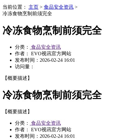
当前位置：
主页
>
食品安全资讯
>
冷冻食物烹制前须完全
冷冻食物烹制前须完全
分类：
食品安全资讯
作者： EVO视讯官方网站
发布时间：
2026-02-24 16:01
访问量：
【概要描述】
冷冻食物烹制前须完全
【概要描述】
分类：
食品安全资讯
作者： EVO视讯官方网站
发布时间：
2026-02-24 16:01