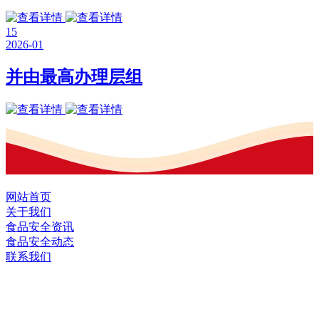
15
2026-01
并由最高办理层组
网站首页
关于我们
食品安全资讯
食品安全动态
联系我们
黑龙江EVO视讯官方网站食品股份有限
公司