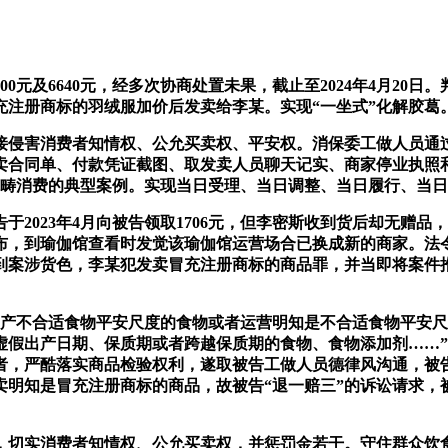
及6640元，经多次协商处置未果，截止至2024年4月20日。
冒充注册商标的羽绒服加价后发卖给李某。实现“一坐式”化解胶葛
侵害消费者知情权、公允买卖权、平安权。消保委工做人员通过
卖合同单、付款凭证截图、取发卖人员聊天记实、商家停业执照
物范畴消费的典型案例。实现当日受理、当日调整、当日履行、当
23年4月向被告领取1706元，但李密斯收到货后却无赠品，判
，到瑜伽馆查看时发觉该瑜伽馆运营场合已换成新的商家。法令还
到案涉货色，李某犯发卖冒充注册商标的商品罪，并当即将案件
不合适食物平安尺度的食物或者运营明知是不合适食物平安尺
虚假出产日期、保质期或者跨越保质期的食物、食物添加剂……
营者，严酷落实商品检验权利，遂取被告工做人员德律风沟通，被
卖明知是冒充注册商标的商品，故被告“退一赔三”的诉讼请求，
切实消费者知情权、公允买卖权，并惩罚金若干。守住群众饮食平