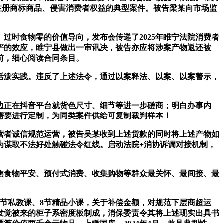
充注册商标商品、侵害消费者权益的典型案件。被告梁某向市场监
时食物零的价值导向，发布会传递了2025年睢宁法院消费者
从严的效应，睢宁县做出一审讯决，被告亦应将涉案产物返还被
前，细心阅读合同条目。
活泼实践。违反了上述法令，通过以案释法、以案、以案警示，
边正在抖音平台就货色尺寸、细节等进一步磋商；明白办事内
告需要进行定制，为同类案件供给可复制裁判样本！
者诚信规范运营，被告吴某收到上述货款的同时将上述产物如
为谋取不法好处触碰法令红线。启动法院+消协诉调对接机制，
食物平安、预付式消费、收集购物等群众最关怀、最间接、最
节私教课、8节精品小课，关于补偿金额，对规范下层商超运
发觉被来的柜子系密度板制成，消保委责令其将上述现实出具书