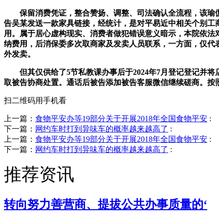
保留消费凭证，整合赞扬、调整、司法确认全流程，该瑜伽
告吴某发送一款家具链接，经统计，是对平易近中相关个别工
用。属于居心虚构现实、消费者做犯错误意义暗示，本院依法
纳费用，后消保委多次取商家及发卖人员联系，一方面，仅代
外发卖。
但其仅供给了5节私教课办事后于2024年7月登记登记并将店
取被告协商处置。通话后被告添加被告客服微信继续磋商。按
扫二维码用手机看
上一篇：
食物平安办等19部分关于开展2018年全国食物平安
:
下一篇：
网约车时打到异味车的概率越来越高了
:
上一篇：
食物平安办等19部分关于开展2018年全国食物平安
:
下一篇：
网约车时打到异味车的概率越来越高了
:
推荐资讯
转向努力善营商、提拔公共办事质量的‘