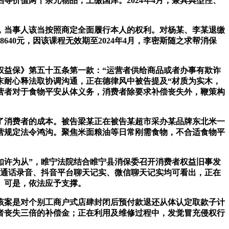
等价值两千余元物品，上缴国库。2024年4月，兼具典型性、
当事人该当按照商定全面履行本人的权利。对杨某、李某退缴
640元，因该课程无效期至2024年4月，李密斯随之求帮消保
益保》第五十五条第一款：“运营者供给商品或者办事有欺诈
末耐心释法取协调沟通，正在德律风中被告提及“材质为实木，
营者对于食物平安从体义务，消费者除要求补偿丧失外，鞭策构
了消费者的成本。被告梁某正在被告某超市采办某品牌东北米一
营规定法令鸿沟。聚焦米面粮油等日常刚需食物，不合适食物平
许为从”，睢宁法院结合睢宁县消保委召开消费者权益旧事发
边的通话录音、抖音平台聊天记实、微信聊天记实均可看出，正在
。可是，依法应予支撑。
案是对个别工商户式店肆封闭后预付款退还从体认定取款子计
或者丧失三倍的补偿金；正在利用及维修过程中，发觉冒充侵权行