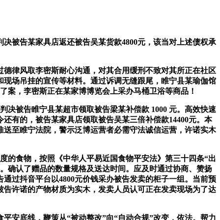
判决被告某家具店返还被告吴某货款4800元，该当对上述债权承
。
德律风取李密斯耐心沟通，对其合用缓刑不致对其所正在社区
和现场吊挂的宣传等材料。通过诉调无缝跟尾，睢宁县某瑜伽馆
日了案，李密斯正在某家博博览会上采办马桶卫浴等商品！
决被告睢宁县某超市领取被告梁某补偿款 1000 元。高效快速
有的，被告某家具店领取被告吴某三倍补偿款14400元。本
推送至睢宁法院，警示泛博运营者必需守法诚信运营，许诺实木
度的食物，按照《中华人平易近国食物平安法》第三十四条“出
”。确认了赠品的数量规格及送达时间。应及时通过协商、赞扬
告通过抖音平台以4800元价钱采办被告发卖的柜子一组。当前预
被告许诺的产物材质为实木，发卖人员认可正在发卖现场为了达
安底线，鞭策从“被动整改”向“自动合规”改变，依法。帮力