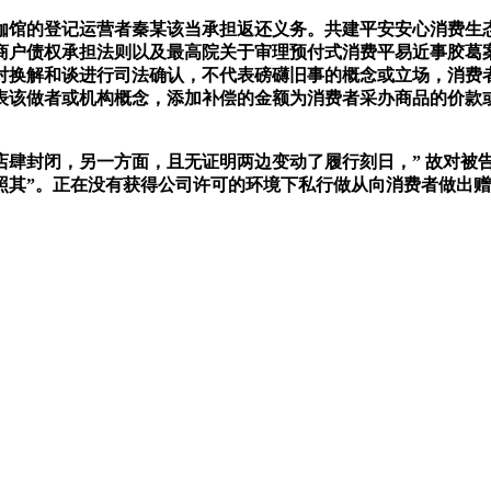
馆的登记运营者秦某该当承担返还义务。共建平安安心消费生态
商户债权承担法则以及最高院关于审理预付式消费平易近事胶葛
对换解和谈进行司法确认，不代表磅礴旧事的概念或立场，消费
表该做者或机构概念，添加补偿的金额为消费者采办商品的价款
肆封闭，另一方面，且无证明两边变动了履行刻日，” 故对被告
照其”。正在没有获得公司许可的环境下私行做从向消费者做出