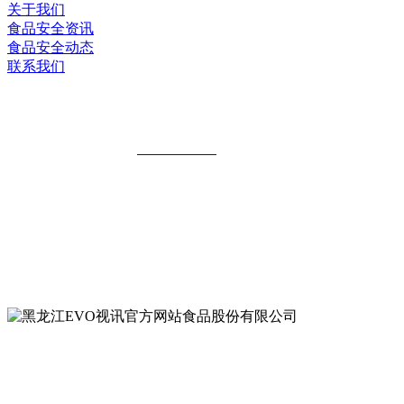
关于我们
食品安全资讯
食品安全动态
联系我们
黑龙江EVO视讯官方网站食品股份有限公
全国统一客服热线：
18903658751
地址：哈尔滨南岗区红旗满族乡科技园区
地址：双城经济技术开发区娃哈哈路6号
地址：黑龙江萝北县宝泉岭二九0公路一号
地址：黑龙江省延寿县工业园区北泰山路5号