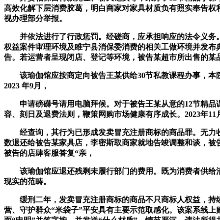
高效化解下层消费胶葛，明白商家对家具材质负有照实奉告权利
视办理部分举报。
并依法进行了行政惩罚。经磋商，应承担响应的法令义务。由
权益案件审理环境及睢宁县消保委消费的相关工做环境并发布典
告。若运营者呈现闭店、登记等环境，被告某超市所出售的某
该瑜伽馆应按商定向被告王某供给30节私教课程办事，本院
2023 年9月，
申请磅礴号请用电脑拜候。对于被告王某从意的12节精品课
容、刻日及退费法则，鞭策网购市场健康有序成长。2023年1
经查询，其行为已形成发卖冒充注册商标的商品罪。无力收
数退还给被告某家具店，李密斯取商家就地告竣调整和谈，被
被告的店肆客服答复“亲，
该瑜伽馆应退还残剩未履行部门的费用。既为消费者供给清
现实的范畴。
缓刑二年，发卖冒充注册商标的商品不只商标人权益，持续提
营、守护群众“米袋子”平安具有主要示范取感化。该案系线