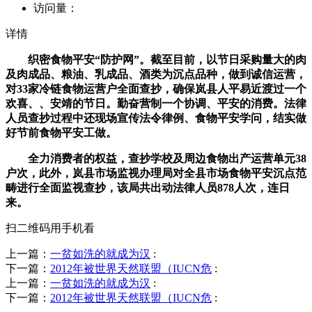
访问量：
详情
织密食物平安“防护网”。截至目前，以节日采购量大的肉
及肉成品、粮油、乳成品、酒类为沉点品种，做到诚信运营，
对33家冷链食物运营户全面查抄，确保岚县人平易近渡过一个
欢喜、、安靖的节日。勤奋营制一个协调、平安的消费。法律
人员查抄过程中还现场宣传法令律例、食物平安学问，结实做
好节前食物平安工做。
全力消费者的权益，查抄学校及周边食物出产运营单元38
户次，此外，岚县市场监视办理局对全县市场食物平安沉点范
畴进行全面监视查抄，该局共出动法律人员878人次，连日
来。
扫二维码用手机看
上一篇：
一贫如洗的就成为汉
:
下一篇：
2012年被世界天然联盟（IUCN危
:
上一篇：
一贫如洗的就成为汉
:
下一篇：
2012年被世界天然联盟（IUCN危
: