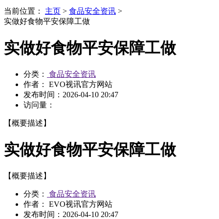
当前位置：
主页
>
食品安全资讯
>
实做好食物平安保障工做
实做好食物平安保障工做
分类：
食品安全资讯
作者： EVO视讯官方网站
发布时间：
2026-04-10 20:47
访问量：
【概要描述】
实做好食物平安保障工做
【概要描述】
分类：
食品安全资讯
作者： EVO视讯官方网站
发布时间：
2026-04-10 20:47