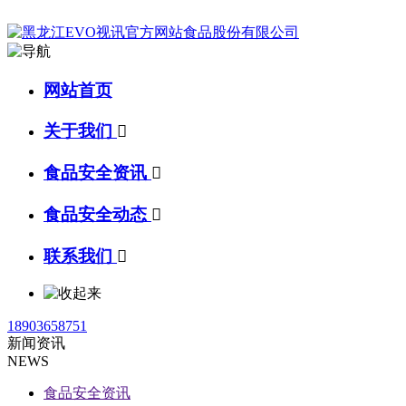
网站首页
关于我们

食品安全资讯

食品安全动态

联系我们

18903658751
新闻资讯
NEWS
食品安全资讯