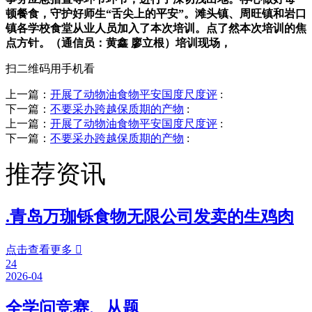
顿餐食，守护好师生“舌尖上的平安”。滩头镇、周旺镇和岩口
镇各学校食堂从业人员加入了本次培训。点了然本次培训的焦
点方针。（通信员：黄鑫 廖立根）培训现场，
扫二维码用手机看
上一篇：
开展了动物油食物平安国度尺度评
:
下一篇：
不要采办跨越保质期的产物
:
上一篇：
开展了动物油食物平安国度尺度评
:
下一篇：
不要采办跨越保质期的产物
:
推荐资讯
.青岛万珈铄食物无限公司发卖的生鸡肉
点击查看更多

24
2026-04
全学问竞赛、从题