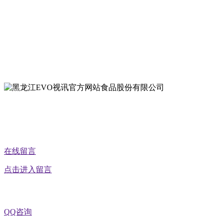
地址：哈尔滨南岗区红旗满族乡科技园区
地址：双城经济技术开发区娃哈哈路6号
地址：黑龙江萝北县宝泉岭二九0公路一号
地址：黑龙江省延寿县工业园区北泰山路5号
公众号二维码
在线留言
点击进入留言
QQ咨询