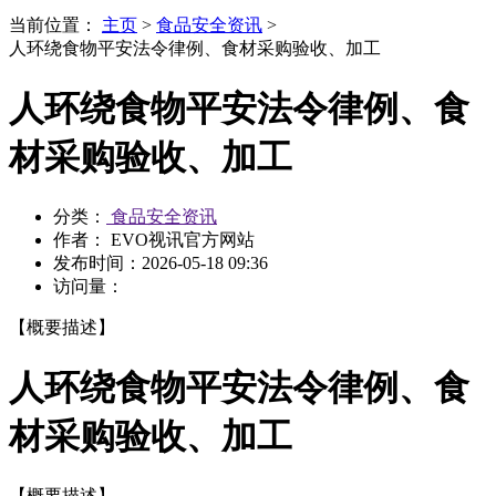
当前位置：
主页
>
食品安全资讯
>
人环绕食物平安法令律例、食材采购验收、加工
人环绕食物平安法令律例、食
材采购验收、加工
分类：
食品安全资讯
作者： EVO视讯官方网站
发布时间：
2026-05-18 09:36
访问量：
【概要描述】
人环绕食物平安法令律例、食
材采购验收、加工
【概要描述】