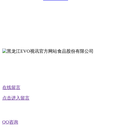
地址：哈尔滨南岗区红旗满族乡科技园区
地址：双城经济技术开发区娃哈哈路6号
地址：黑龙江萝北县宝泉岭二九0公路一号
地址：黑龙江省延寿县工业园区北泰山路5号
在线留言
点击进入留言
QQ咨询