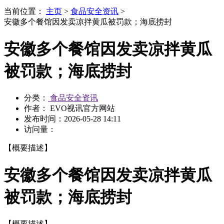
当前位置：
主页
>
食品安全资讯
>
安徽多个餐馆因发卖凉拌黄瓜被罚款；海底捞封
安徽多个餐馆因发卖凉拌黄瓜
被罚款；海底捞封
分类：
食品安全资讯
作者： EVO视讯官方网站
发布时间：
2026-05-28 14:11
访问量：
【概要描述】
安徽多个餐馆因发卖凉拌黄瓜
被罚款；海底捞封
【概要描述】