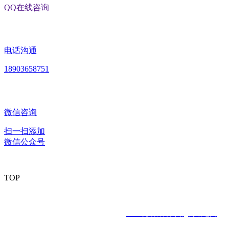
QQ在线咨询
电话沟通
18903658751
微信咨询
扫一扫添加
微信公众号
TOP
版权所有：黑龙江EVO视讯官方网站食品股份有限公司 Copyright ©
2020 All rights reserved
网站建设：
EVO视讯官方网站
网站地图