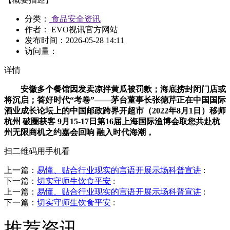
分类：
食品安全资讯
作者： EVO视讯官方网站
发布时间：
2026-05-28 14:11
访问量：
详情
安徽多个餐馆因发卖凉拌黄瓜被罚款；海底捞封闭门店或
将沉启；答好时代“考卷”——茅台董事长张德芹正在中国国际
酒业成长论坛上的中国邮政跨界开超市（2022年8月1日）移师
杭州 破圈获客 9月15-17日第16届上海国际渔博会取您共赴杭
州无限商机之约嘉会回响 融入时代海潮，
扫二维码用手机看
上一篇：
易懂、贴合行业现实的言语开展示场科普宣讲
:
下一篇：
切实守师生饮食平安
:
上一篇：
易懂、贴合行业现实的言语开展示场科普宣讲
:
下一篇：
切实守师生饮食平安
:
推荐资讯