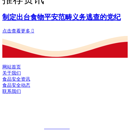
制定出台食物平安范畴义务逃查的党纪
点击查看更多

网站首页
关于我们
食品安全资讯
食品安全动态
联系我们
黑龙江EVO视讯官方网站食品股份有限
公司
全国统一客服热线：
18903658751