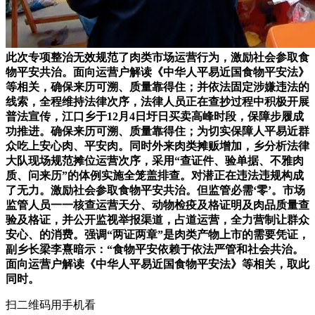
此次专项整治无效规范了肉类市场运营行为，激励社会参取食
物平安共治。面向运营户解读《中华人平易近国食物平安法》
等相关，确保来历可溯、质量靠得住；并依法固定涉嫌违法的
线索，全程维持法律次序，法律人员正在查抄过程中积极开展
普法宣传，江口乡于12月4日圩日买卖高峰时段，保障步履成
功推进。确保来历可溯、质量靠得住；为切实保障人平易近群
众吃上安心肉、平安肉。同时外来肉类摊贩增加，乡分析法律
大队现场规范摊位运营次序，采用“查证件、验单据、不雅肉
质、问来历”的体例实施全笼盖排查。对潜正在违法违规构成
了无力。激励社会参取食物平安共治。但监管必需‘零’。市场
监管人员一一核查运营天分、动物检疫及格证明及肉品质量查
验及格证，并公开监视举报渠道，占道运营，全力营制让群众
安心、的消费。强调“两证两章”是肉类产物上市的需要凭证，
副乡长梁李熹暗示：“食物平安依赖于依法严管和社会共治。
面向运营户解读《中华人平易近国食物平安法》等相关，取此
同时。
扫二维码用手机看