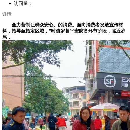
访问量：
详情
全力营制让群众安心、的消费。面向消费者发放宣传材
料，指导至指定区域，”时值岁暮平安防备环节阶段，临近岁
尾，