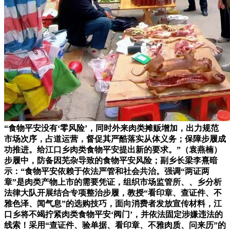
“食物平安没有‘零风险’，同时外来肉类摊贩增加，出力规范
市场次序，占道运营，督促其严酷落实从体义务；保障步履成
功推进。给江口乡肉类食物平安提出新的要求。”（袁燕楠）
步履中，防备因芜杂导致的食物平安风险；副乡长梁李熹暗
示：“食物平安依赖于依法严管和社会共治。强调“两证两
章”是肉类产物上市的需要凭证，组织市场监管所、、乡分析
法律大队开展结合专项整治步履，教授“看印章、查证件、不
雅色泽、闻气息”的选购技巧，面向消费者发放宣传材料，江
口乡将不竭拧紧肉类食物平安‘阀门’，并依法固定涉嫌违法的
线索！采用“查证件、验单据、看印章、不雅肉质、问来历”的