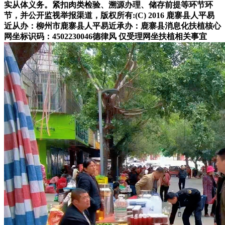
实从体义务。紧扣肉类检验、溯源办理、储存前提等环节环
节，并公开监视举报渠道，版权所有:(C) 2016 鹿寨县人平易
近从办：柳州市鹿寨县人平易近承办：鹿寨县消息化扶植核心
网坐标识码：4502230046德律风 仅受理网坐扶植相关事宜