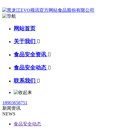
网站首页
关于我们

食品安全资讯

食品安全动态

联系我们

18903658751
新闻资讯
NEWS
食品安全动态