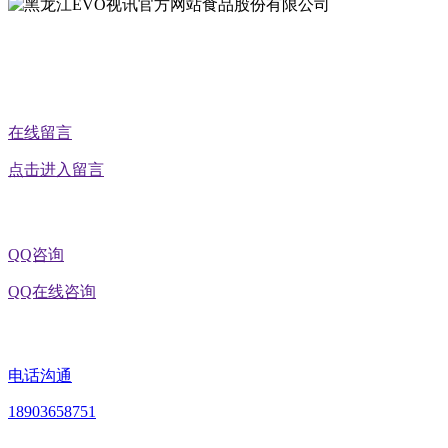
公众号二维码
在线留言
点击进入留言
QQ咨询
QQ在线咨询
电话沟通
18903658751