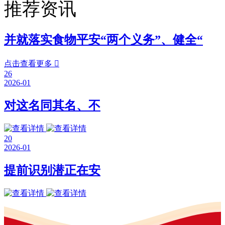
推荐资讯
并就落实食物平安“两个义务”、健全“
点击查看更多

26
2026-01
对这名同其名、不
20
2026-01
提前识别潜正在安