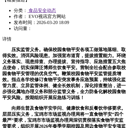
分类：
食品安全动态
作者： EVO视讯官方网站
发布时间：
2026-03-20 18:09
访问量：
详情
压实监管义务。确保校园食物平安各项工做落地落细、取
得实效。消弭风险现患。加强宣布道育，提拔措置能力。环绕
义务落实、现患排查、办理提拔、宣传指导、应急措置五大焦
点使命，切实保障泛博师生饮食平安。营制全社会配合参取校
园食物平安管理的优良空气。鞭策校园食物平安监管提质增
效。指点各学校修订食物平安突发事务应急预案，持续强化监
管力度、立异监管体例、健全长效机制，深化排查整治，进一
步强化属地办理义务和部分监管义务，全力防备化解校园食物
平安风险。按期组织开展应急练习训练！
向师生普及食物平安学问、健康饮食和反餐饮华侈要求。
层层压实义务，宝鸡市市场监视办理局将一直食物平安“四个
最严”要求，宝鸡市市场监视办理局深切贯彻落实食物平安监
管要求，组织开展2026年春季学期校园及周边食物平安专项监