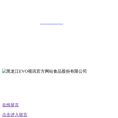
黑龙江EVO视讯官方网站食品股份有限
公司
全国统一客服热线：
18903658751
地址：哈尔滨南岗区红旗满族乡科技园区
地址：双城经济技术开发区娃哈哈路6号
地址：黑龙江萝北县宝泉岭二九0公路一号
地址：黑龙江省延寿县工业园区北泰山路5号
公众号二维码
在线留言
点击进入留言