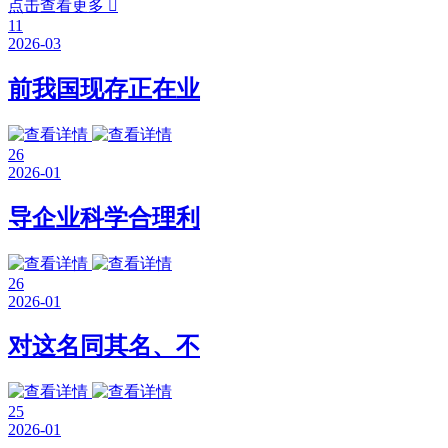
点击查看更多

11
2026-03
前我国现存正在业
26
2026-01
导企业科学合理利
26
2026-01
对这名同其名、不
25
2026-01