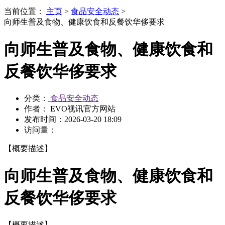
当前位置：
主页
>
食品安全动态
>
向师生普及食物、健康饮食和反餐饮华侈要求
向师生普及食物、健康饮食和
反餐饮华侈要求
分类：
食品安全动态
作者： EVO视讯官方网站
发布时间：
2026-03-20 18:09
访问量：
【概要描述】
向师生普及食物、健康饮食和
反餐饮华侈要求
【概要描述】