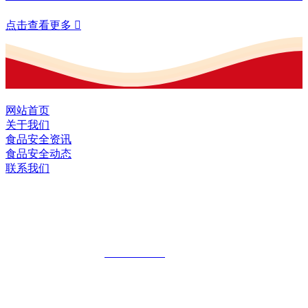
点击查看更多

网站首页
关于我们
食品安全资讯
食品安全动态
联系我们
黑龙江EVO视讯官方网站食品股份有限
公司
全国统一客服热线：
18903658751
地址：哈尔滨南岗区红旗满族乡科技园区
地址：双城经济技术开发区娃哈哈路6号