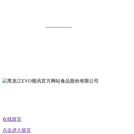
黑龙江EVO视讯官方网站食品股份有限
公司
全国统一客服热线：
18903658751
地址：哈尔滨南岗区红旗满族乡科技园区
地址：双城经济技术开发区娃哈哈路6号
地址：黑龙江萝北县宝泉岭二九0公路一号
地址：黑龙江省延寿县工业园区北泰山路5号
公众号二维码
在线留言
点击进入留言