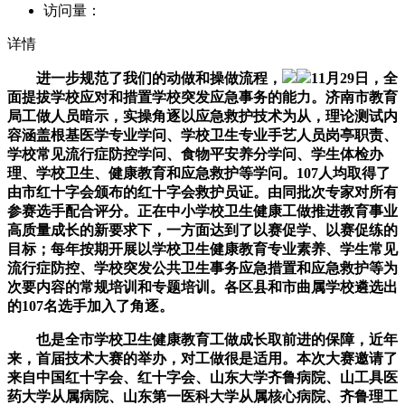
访问量：
详情
进一步规范了我们的动做和操做流程，
11月29日，全
面提拔学校应对和措置学校突发应急事务的能力。济南市教育
局工做人员暗示，实操角逐以应急救护技术为从，理论测试内
容涵盖根基医学专业学问、学校卫生专业手艺人员岗亭职责、
学校常见流行症防控学问、食物平安养分学问、学生体检办
理、学校卫生、健康教育和应急救护等学问。107人均取得了
由市红十字会颁布的红十字会救护员证。由同批次专家对所有
参赛选手配合评分。正在中小学校卫生健康工做推进教育事业
高质量成长的新要求下，一方面达到了以赛促学、以赛促练的
目标；每年按期开展以学校卫生健康教育专业素养、学生常见
流行症防控、学校突发公共卫生事务应急措置和应急救护等为
次要内容的常规培训和专题培训。各区县和市曲属学校遴选出
的107名选手加入了角逐。
也是全市学校卫生健康教育工做成长取前进的保障，近年
来，首届技术大赛的举办，对工做很是适用。本次大赛邀请了
来自中国红十字会、红十字会、山东大学齐鲁病院、山工具医
药大学从属病院、山东第一医科大学从属核心病院、齐鲁理工