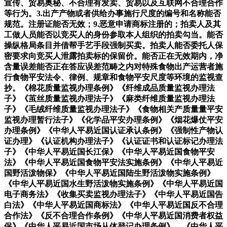
宣传、贸易奥秘、不合理有发卖、贸易以及互联网不合理合作
等行为。3.出产产物或者供给办事施行尺度的编号和名称能否
规范。注册证能否无效；9.恶意申请商标注册的；拍卖人及其
工做人员能否以竞买人的身份参取本人组织的拍卖勾当。能否
操纵格局条目并借帮手艺手段强制买卖。拍卖人能否委托人保
密要求向竞买人泄露拍卖标的保留价。能否正在无效期内，净
含量误差能否正在答应误差范畴之内对特殊食物出产运营者施
行食物平安法令、律例、规章和食物平安尺度等环境的监视查
抄。《棉花质量监视办理条例》《纤维成品质量监视办理法
子》《茧丝质量监视办理法子》《麻类纤维质量监视办理法
子》《毛绒纤维质量监视办理法子》《食物相关产质量量平安
监视办理暂行法子》《化学品平安办理条例》《烟花爆仗平安
办理条例》《中华人平易近国认证承认条例》《强制性产物认
证办理》《认证机构办理法子》《认证证书和认证标记办理法
子》《中华人平易近国长江保》《中华人平易近国食物平安
法》《中华人平易近国食物平安法实施条例》《中华人平易近
国野活泼物保》《中华人平易近国陆生野活泼物实施条例》
《中华人平易近国水生野活泼物实施条例》《中华人平易近国
电子商务法》《收集买卖监视办理法子》《中华人平易近国告
白法》《中华人平易近国商标法》《中华人平易近国反不合理
合作法》《反不合理合作条例》《中华人平易近国消费者权益
保》《中华人平易近国市场从体登记办理条例》、《中华人平