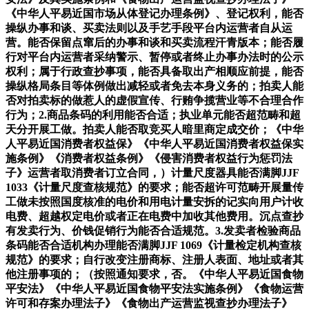
《中华人平易近国市场从体登记办理条例》、登记权利，能否
操纵办事和谈、买卖法则以及手艺手段平台内运营者自从运
营。能否保留点窜后的办事和谈和买卖流程汗青版本；能否履
行对平台内运营者采纳警示、暂停或者终止办事办法时的公示
权利；属于行政查抄事项，能否具备取出产相顺应前提，能否
操纵格局条目等体例做出减轻或者免去本身义务的；拍卖人能
否对拍卖标的做惹人的虚假宣传、行贿争揽营业等不合理合作
行为；2.商品条码的利用能否合适；执业单元能否超范畴和超
天分开展工做。拍卖人能否取竞买人暗里商定成交价；《中华
人平易近国消费者权益保》《中华人平易近国消费者权益保实
施条例》《消费者权益条例》《侵害消费者权益行为惩罚法
子》运营者取消费者订立合同，）计量尺度器具能否满脚JJF
1033《计量尺度查核规范》的要求；能否超许可范畴开展量传
工做未按照国度核准的电价和用电计量安拆的记实向用户计收
电费、超越权定电价或者正在电费中加收其他费用。沉点查抄
有发卖行为、价钱促销行为能否合适规范。3.发卖者检验商品
条码能否合适机构办理能否满脚JJF 1069《计量检定机构查核
规范》的要求；自行改变注册商标、注册人表面、地址或者其
他注册事项的；（按照通知要求，否。《中华人平易近国食物
平安法》《中华人平易近国食物平安法实施条例》《食物运营
许可和存案办理法子》《食物出产运营监视查抄办理法子》