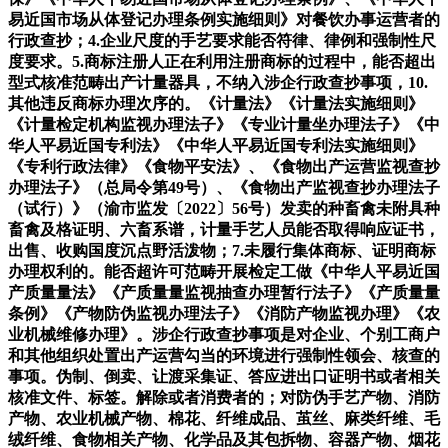
易近国市场从体登记办理条例实施细则》对餐饮办事运营者的
行政查抄；4.企业尺度的手艺要求能否符律、律例和强制性尺
度要求。5.商标注册人正在利用注册商标的过程中，能否超出
型式核准范畴出产计量器具，不纳入涉企行政查抄事项，10.
其他违反商标办理次序的。《计量法》《计量法实施细则》
《计量检定机构监视办理法子》《专业计量坐办理法子》《中
华人平易近国专利法》《中华人平易近国专利法实施细则》
《专利行政法律》《食物平安法》、《食物出产运营监视查抄
办理法子》（总局令第49号）、《食物出产监视查抄办理法子
（试行）》（渝市监发〔2022〕56号）发卖的种畜禽未附具种
畜禽及格证明、六畜系谱，计量手艺人员能否取得响应证书，
出售、收购国度沉点野活泼物；7.未履行集体商标、证明商标
办理权利的。能否超许可范畴开展检定工做《中华人平易近国
产质量量法》《产质量量监视抽查办理暂行法子》《产质量量
条例》《产物防伪监视办理法子》《消防产物监视办理》《农
业机械维修办理》。涉企行政查抄事项是对企业、个别工商户
和其他组织处置出产运营勾当的环境进行强制性领会、核查的
事项。伪制、倒卖、让渡采集证、答应进出口证明书或者相关
核准文件、标签。解除或者消费者的；对防伪手艺产物、消防
产物、农业机械产物、棉花、纤维成品、茧丝、麻类纤维、毛
绒纤维、食物相关产物、化学品及其包拆物、容器产物、烟花