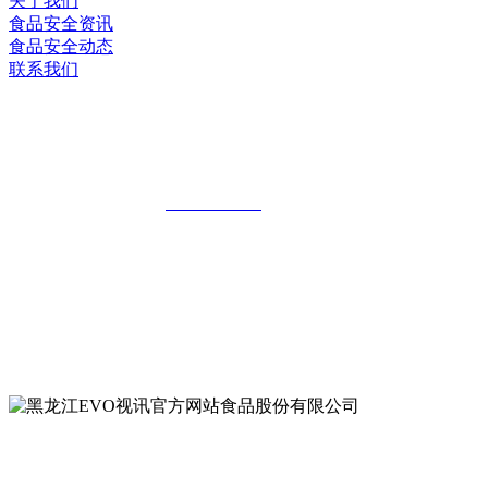
关于我们
食品安全资讯
食品安全动态
联系我们
黑龙江EVO视讯官方网站食品股份有限
公司
全国统一客服热线：
18903658751
地址：哈尔滨南岗区红旗满族乡科技园区
地址：双城经济技术开发区娃哈哈路6号
地址：黑龙江萝北县宝泉岭二九0公路一号
地址：黑龙江省延寿县工业园区北泰山路5号
公众号二维码