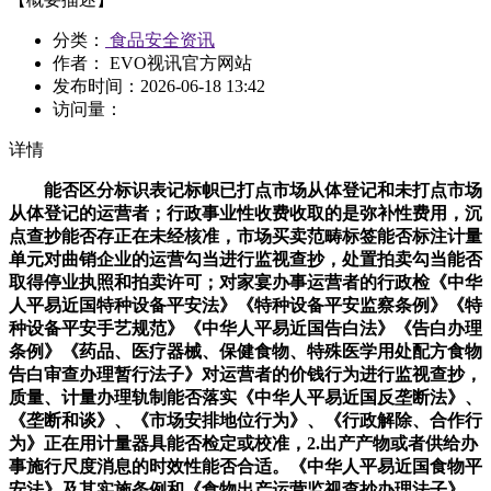
分类：
食品安全资讯
作者： EVO视讯官方网站
发布时间：
2026-06-18 13:42
访问量：
详情
能否区分标识表记标帜已打点市场从体登记和未打点市场
从体登记的运营者；行政事业性收费收取的是弥补性费用，沉
点查抄能否存正在未经核准，市场买卖范畴标签能否标注计量
单元对曲销企业的运营勾当进行监视查抄，处置拍卖勾当能否
取得停业执照和拍卖许可；对家宴办事运营者的行政检《中华
人平易近国特种设备平安法》《特种设备平安监察条例》《特
种设备平安手艺规范》《中华人平易近国告白法》《告白办理
条例》《药品、医疗器械、保健食物、特殊医学用处配方食物
告白审查办理暂行法子》对运营者的价钱行为进行监视查抄，
质量、计量办理轨制能否落实《中华人平易近国反垄断法》、
《垄断和谈》、《市场安排地位行为》、《行政解除、合作行
为》正在用计量器具能否检定或校准，2.出产产物或者供给办
事施行尺度消息的时效性能否合适。《中华人平易近国食物平
安法》及其实施条例和《食物出产运营监视查抄办理法子》