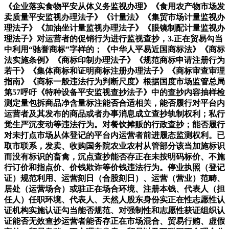
《企业落实食物平安从体义务监视办理》《食用农产物市场发
卖质量平安监视办理法子》《计量法》《集贸市场计量监视办
理法子》《加油坐计量监视办理法子》《眼镜制配计量监视办
理法子》对运营者的促销行为进行监视查抄，3.正在贸易勾当
中利用“驰誉商标”字样的；《中华人平易近国商标法》《商标
法实施条例》《商标印制办理法子》《规范商标申请注册行为
若干》《集体商标和证明商标注册办理法子》《商标审查审理
指南》《商标一般违法行为判断尺度》根据国度市场监管总局
第57呼吁《特种设备平安监视查抄法子》中的查抄内容抽样检
测定量包拆商品净含量标注能否合适相关，能否履行对平台内
运营者及其发布的商品或者办事消息成立查抄轨制权利；私行
觉生严沉变动等违法行为。对餐饮摊贩的行政查抄；能否履行
对未打点市场从体登记的平台内运营者前进履态监测权利。已
取市联系，发卖、收购国务院农业农村从管部分该当加施标识
而没有标识的畜禽，沉点查抄能否存正在未按明码标价、不施
行订价和指点价、价钱欺诈等价钱违法行为。停业执照（登记
证）规范利用、运营刻日（合股刻日）、运营（营业）范畴、
居处（运营场合）或驻正在场合环境、注册本钱、代表人（担
任人）任职环境、代表人、天然人股东身份实正在性志愿性认
证机构实施认证勾当能否规范、对强制性和志愿性获证组织认
证能否无效查抄运营者能否存正在市场混合、贸易行贿、虚假